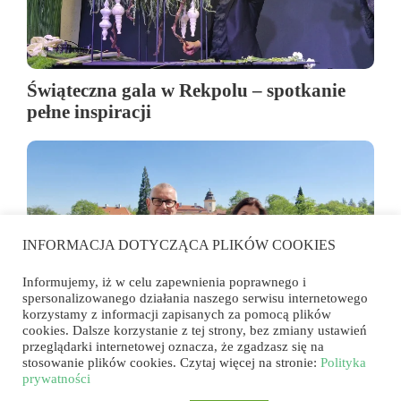
Świąteczna gala w Rekpolu – spotkanie
pełne inspiracji
INFORMACJA DOTYCZĄCA PLIKÓW COOKIES
Informujemy, iż w celu zapewnienia poprawnego i
spersonalizowanego działania naszego serwisu internetowego
korzystamy z informacji zapisanych za pomocą plików
cookies. Dalsze korzystanie z tej strony, bez zmiany ustawień
przeglądarki internetowej oznacza, że zgadzasz się na
Powstało Polskie Towarzystwo
stosowanie plików cookies. Czytaj więcej na stronie:
Polityka
Florystyczne. Jakie cele stawia sobie nowa
prywatności
organizacja?