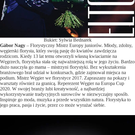
Bukiet: Sylwia Bednarek
Gábor Nagy
– Florystyczny Mistrz Europy juniorów. Młody, zdolny,
węgierski florysta, który swoją pasję do kwiatów zawdzięcza
rodzicom. Kiedy 13 lat temu otworzyli własną kwiaciarnie na
Węgrzech, florystyka stała się najważniejszą rolą w jego życiu. Bardzo
dużo nauczyła go mama – mistrzyni florystyki. Bez wykształcenia
branżowego brał udział w konkursach, gdzie zajmował miejsca na
podium. Mistrz Węgier we florystyce 2017. Zapraszany na pokazy i
warsztaty również za granicą. Reperezent Węgier na Europa Cup
2020. W swojej branży lubi kreatywność, a najbardziej
wykorzystywanie tradycyjnych surowców w niezwyczajny sposób.
Inspiruje go moda, muzyka a przede wszystkim natura. Florystyka to
jego praca, pasja i życie, przez co może wyrażać siebie.