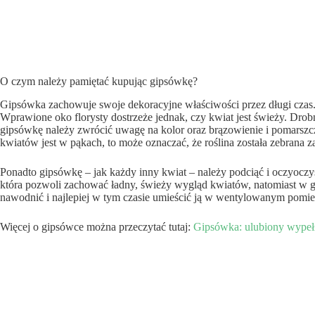
O czym należy pamiętać kupując gipsówkę?
Gipsówka zachowuje swoje dekoracyjne właściwości przez długi czas. C
Wprawione oko florysty dostrzeże jednak, czy kwiat jest świeży. Drobn
gipsówkę należy zwrócić uwagę na kolor oraz brązowienie i pomarszcz
kwiatów jest w pąkach, to może oznaczać, że roślina została zebrana 
Ponadto gipsówkę – jak każdy inny kwiat – należy podciąć i oczyoczy
która pozwoli zachować ładny, świeży wygląd kwiatów, natomiast w 
nawodnić i najlepiej w tym czasie umieścić ją w wentylowanym pomies
Więcej o gipsówce można przeczytać tutaj:
Gipsówka: ulubiony wypełn