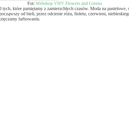
Fot:
Webshop VHV Flowers and Greens
tych, które pamiętamy z zamierzchłych czasów. Moda na pastelowe, sub
począwszy od bieli, przez odcienie różu, fioletu, czerwieni, niebies
wdzięczamy farbowaniu.