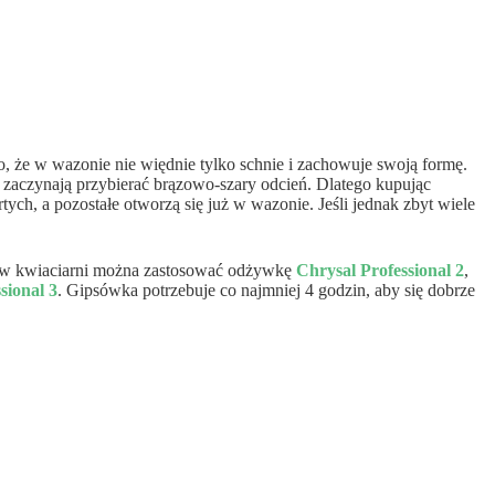
o, że w wazonie nie więdnie tylko schnie i zachowuje swoją formę.
to zaczynają przybierać brązowo-szary odcień. Dlatego kupując
h, a pozostałe otworzą się już w wazonie. Jeśli jednak zbyt wiele
aży w kwiaciarni można zastosować odżywkę
Chrysal Professional 2
,
sional 3
. Gipsówka potrzebuje co najmniej 4 godzin, aby się dobrze