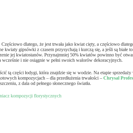
zęściowo dlatego, że jest trwała jako kwiat cięty, a częściowo dlateg
e kwiaty gipsówki z czasem przysychają i kurczą się, a jeśli są białe 
enie jej kwiatostanów. Przynajmniej 50% kwiatów powinno być otwartyc
za wcześnie i nie osiągnie w pełni swoich walorów dekoracyjnych.
ścić tą części łodygi, która znajdzie się w wodzie. Na etapie sprzed
gotowych kompozycjach – dla przedłużenia trwałości –
Chrysal Profes
zczeniu, z dala od pełnego słonecznego światła.
iacz kompozycji florystycznych