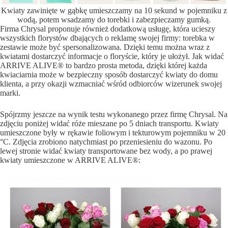
Kwiaty zawinięte w gąbkę umieszczamy na 10 sekund w pojemniku z
wodą, potem wsadzamy do torebki i zabezpieczamy gumką.
Firma Chrysal proponuje również dodatkową usługę, która ucieszy
wszystkich florystów dbających o reklamę swojej firmy: torebka w
zestawie może być spersonalizowana. Dzięki temu można wraz z
kwiatami dostarczyć informacje o floryście, który je ułożył. Jak widać
ARRIVE ALIVE® to bardzo prosta metoda, dzięki której każda
kwiaciarnia może w bezpieczny sposób dostarczyć kwiaty do domu
klienta, a przy okazji wzmacniać wśród odbiorców wizerunek swojej
marki.
Spójrzmy jeszcze na wynik testu wykonanego przez firmę Chrysal. Na
zdjęciu poniżej widać róże mieszane po 5 dniach transportu. Kwiaty
umieszczone były w rękawie foliowym i tekturowym pojemniku w 20
°C. Zdjęcia zrobiono natychmiast po przeniesieniu do wazonu. Po
lewej stronie widać kwiaty transportowane bez wody, a po prawej
kwiaty umieszczone w ARRIVE ALIVE®: