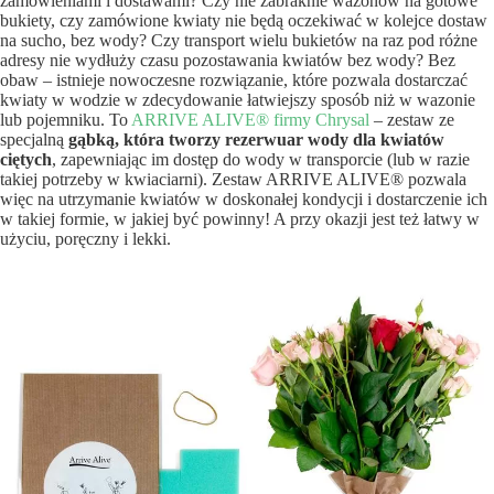
zamówieniami i dostawami? Czy nie zabraknie wazonów na gotowe
bukiety, czy zamówione kwiaty nie będą oczekiwać w kolejce dostaw
na sucho, bez wody? Czy transport wielu bukietów na raz pod różne
adresy nie wydłuży czasu pozostawania kwiatów bez wody? Bez
obaw – istnieje nowoczesne rozwiązanie, które pozwala dostarczać
kwiaty w wodzie w zdecydowanie łatwiejszy sposób niż w wazonie
lub pojemniku. To
ARRIVE ALIVE® firmy Chrysal
– zestaw ze
specjalną
gąbką, która tworzy rezerwuar wody dla kwiatów
ciętych
, zapewniając im dostęp do wody w transporcie (lub w razie
takiej potrzeby w kwiaciarni). Zestaw ARRIVE ALIVE® pozwala
więc na utrzymanie kwiatów w doskonałej kondycji i dostarczenie ich
w takiej formie, w jakiej być powinny! A przy okazji jest też łatwy w
użyciu, poręczny i lekki.