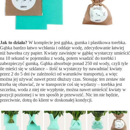
Jak to działa?
W komplecie jest gąbka, gumka i plastikowa torebka.
Gąbka bardzo łatwo wchłania i oddaje wodę, zdecydowanie łatwiej
niż bawełna czy papier. Kwiaty zawinięte w gąbkę wystarczy umieścić
na 10 sekund w pojemniku z wodą, potem wsadzić do torebki i
zabezpieczyć gumką. Gąbka absorbuje ponad 250 ml wody, czyli tyle
ile mieści się w szklance – ilość ta wystarczy by nawadniać kwiaty
przez 2 do 5 dni (w zależności od warunków transportu), a więc
można jej używać nawet przez dłuższy czas. Stosując ten zestaw nie
trzeba się obawiać, że w transporcie coś się wydarzy – torebka jest
szczelna, woda z niej nie wypłynie, można nawet umieścić kwiaty w
pozycji poziomej i w ten sposób je przewozić. Nic im nie będzie,
przeciwnie, dotrą do klient w doskonałej kondycji.