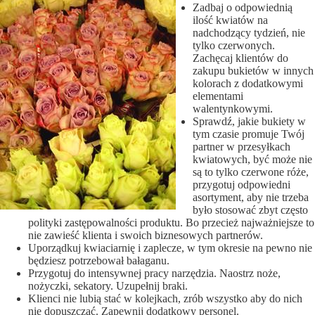
Zadbaj o odpowiednią
ilość kwiatów na
nadchodzący tydzień, nie
tylko czerwonych.
Zachęcaj klientów do
zakupu bukietów w innych
kolorach z dodatkowymi
elementami
walentynkowymi.
Sprawdź, jakie bukiety w
tym czasie promuje Twój
partner w przesyłkach
kwiatowych, być może nie
są to tylko czerwone róże,
przygotuj odpowiedni
asortyment, aby nie trzeba
było stosować zbyt często
polityki zastępowalności produktu. Bo przecież najważniejsze to
nie zawieść klienta i swoich biznesowych partnerów.
Uporządkuj kwiaciarnię i zaplecze, w tym okresie na pewno nie
będziesz potrzebował bałaganu.
Przygotuj do intensywnej pracy narzędzia. Naostrz noże,
nożyczki, sekatory. Uzupełnij braki.
Klienci nie lubią stać w kolejkach, zrób wszystko aby do nich
nie dopuszczać. Zapewnij dodatkowy personel.