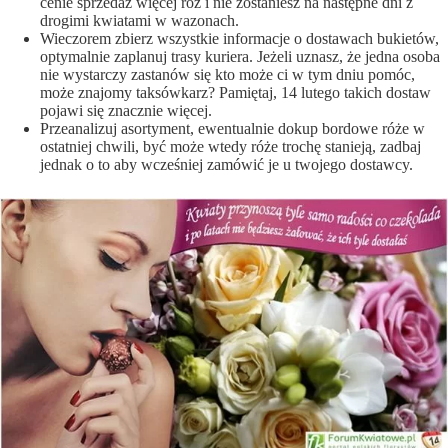
cenie sprzedaż więcej róż i nie zostaniesz na następne dni z
drogimi kwiatami w wazonach.
Wieczorem zbierz wszystkie informacje o dostawach bukietów,
optymalnie zaplanuj trasy kuriera. Jeżeli uznasz, że jedna osoba
nie wystarczy zastanów się kto może ci w tym dniu pomóc,
może znajomy taksówkarz? Pamiętaj, 14 lutego takich dostaw
pojawi się znacznie więcej.
Przeanalizuj asortyment, ewentualnie dokup bordowe róże w
ostatniej chwili, być może wtedy róże trochę stanieją, zadbaj
jednak o to aby wcześniej zamówić je u twojego dostawcy.