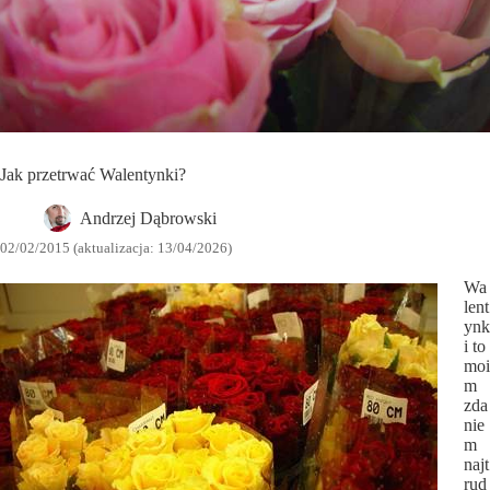
Jak przetrwać Walentynki?
Andrzej Dąbrowski
02/02/2015 (aktualizacja: 13/04/2026)
Wa
lent
ynk
i to
moi
m
zda
nie
m
najt
rud