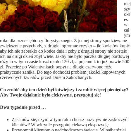
niej
szy
okr
es
w
cał
ym
roku dla przedsiębiorcy florystycznego. Z jednej strony spodziewane
zwiększone przychody, z drugiej ogromne ryzyko – ile kwiatów kupić
aby ich nie zabrakło do końca dnia i żeby z drugiej strony nie zostało
ich na drugi dzień zbyt wiele. Jakby nie było paczka długiej bordowej
róży to w tym czasie koszt około 120 zł, a pojemnik to już prawie 500
zł. Przecież po Walentynkach popyt na długie czerwone róże
praktycznie zanika. Do tego dochodzi problem jakości kupowanych
czerwonych kwiatów przed Dniem Zakochanych.
Co zrobić aby ten dzień był łatwiejszy i zarobić więcej pieniędzy?
Aby Twoje działanie było efektywne, przygotuj się!
Dwa tygodnie przed
…
Zastanów się, czym w tym roku chcesz pozytywnie zaskoczyć
klientów? W witrynie przygotuj ciekawą ekspozycję.
Przypomnij klientom o nadchodzącym święcie. W najbardziej