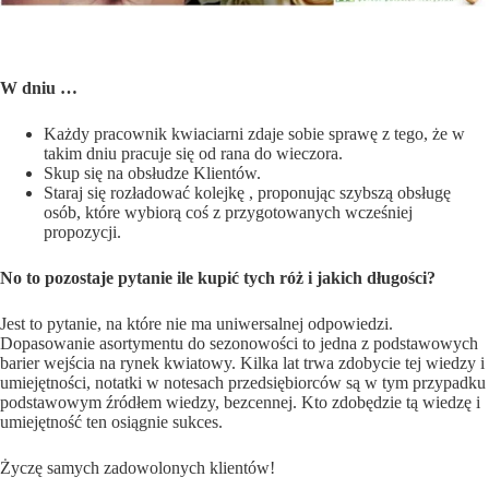
W dniu
…
Każdy pracownik kwiaciarni zdaje sobie sprawę z tego, że w
takim dniu pracuje się od rana do wieczora.
Skup się na obsłudze Klientów.
Staraj się rozładować kolejkę , proponując szybszą obsługę
osób, które wybiorą coś z przygotowanych wcześniej
propozycji.
No to pozostaje pytanie ile kupi
ć
tych r
óż
i jakich d
ł
ugo
ś
ci?
Jest to pytanie, na które nie ma uniwersalnej odpowiedzi.
Dopasowanie asortymentu do sezonowości to jedna z podstawowych
barier wejścia na rynek kwiatowy. Kilka lat trwa zdobycie tej wiedzy i
umiejętności, notatki w notesach przedsiębiorców są w tym przypadku
podstawowym źródłem wiedzy, bezcennej. Kto zdobędzie tą wiedzę i
umiejętność ten osiągnie sukces.
Życzę samych zadowolonych klientów!