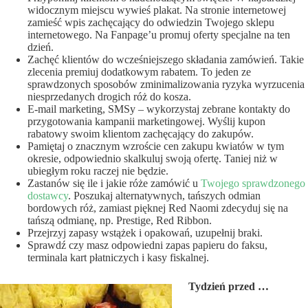
widocznym miejscu wywieś plakat. Na stronie internetowej
zamieść wpis zachęcający do odwiedzin Twojego sklepu
internetowego. Na Fanpage’u promuj oferty specjalne na ten
dzień.
Zachęć klientów do wcześniejszego składania zamówień. Takie
zlecenia premiuj dodatkowym rabatem. To jeden ze
sprawdzonych sposobów zminimalizowania ryzyka wyrzucenia
niesprzedanych drogich róż do kosza.
E-mail marketing, SMSy – wykorzystaj zebrane kontakty do
przygotowania kampanii marketingowej. Wyślij kupon
rabatowy swoim klientom zachęcający do zakupów.
Pamiętaj o znacznym wzroście cen zakupu kwiatów w tym
okresie, odpowiednio skalkuluj swoją ofertę. Taniej niż w
ubiegłym roku raczej nie będzie.
Zastanów się ile i jakie róże zamówić u
Twojego sprawdzonego
dostawcy
. Poszukaj alternatywnych, tańszych odmian
bordowych róż, zamiast pięknej Red Naomi zdecyduj się na
tańszą odmianę, np. Prestige, Red Ribbon.
Przejrzyj zapasy wstążek i opakowań, uzupełnij braki.
Sprawdź czy masz odpowiedni zapas papieru do faksu,
terminala kart płatniczych i kasy fiskalnej.
Tydzie
ń
przed
…