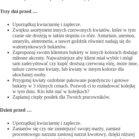
Trzy dni przed
…
Uporządkuj kwiaciarnię i zaplecze.
Zwiększ asortyment innych czerwonych kwiatów, które w tym
czasie nie drożeją w takim stopniu co róże. Anturium, anemon,
amarylis, alstremeria, a nawet goździk również nadają się do
walentynkowych bukietów.
Zaproponuj swoim klientom bukiety w innych kolorach dodając
miłosne akcenty. Najważniejsze aby klient miał wybór i mógł
sam zadecydować czy kupić droższą czerwoną różę, może inne,
tańsze czerwone kwiaty, lub kwiaty w innym kolorze dla
ukochanej osoby.
Przygotuj kwiaty ozdobnie pakowane pojedynczo i gotowe
bukiety w 3 różnych cenach. Pozwoli ci to rozładować kolejkę
w tym dniu. Kto lubi stać w kolejkach?
Zaplanuj ciepły posiłek dla Twoich pracowników.
Dzie
ń
przed
…
Uporządkuj kwiaciarnię i zaplecze.
Zastanów się czy nie zmniejszyć swojej marży, zamiast
procentowego narzutu zastosuj narzut kwotowy, dzięki niższej