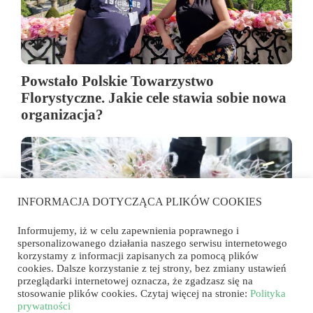
Powstało Polskie Towarzystwo
Florystyczne. Jakie cele stawia sobie nowa
organizacja?
INFORMACJA DOTYCZĄCA PLIKÓW COOKIES
Informujemy, iż w celu zapewnienia poprawnego i
spersonalizowanego działania naszego serwisu internetowego
korzystamy z informacji zapisanych za pomocą plików
cookies. Dalsze korzystanie z tej strony, bez zmiany ustawień
przeglądarki internetowej oznacza, że zgadzasz się na
stosowanie plików cookies. Czytaj więcej na stronie:
Polityka
Egzamin mistrzowski MIF 2026. Pięć
prywatności