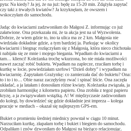
pyta: Na kiedy? Ja jej, że na już: będę za 15-20 min. Zdążyła zapytać
czy taki z trwałych kwiatów? Ja krzyknęłam, że owszem i
wskoczyłam do samochodu.
Jadąc do kwiaciarni zadzwoniłam do Małgosi Z. informując co już
załatwione. Ona przekazała mi, że ta akcja jest na ul Wyzwolenia.
Dobrze, że wiem gdzie to, ino ta ulica ma ze 2 km. Małgosia nie
wiedziała dokładnie gdzie, a tym bardziej ja. Parkując w okolicy
kwiaciarni i biegnąc rozłączyłam się z Małgosią, która nieco chichotała
i nabijała się ze mnie i mojego biegania. Wpadłam do kwiaciarni a
tam… klienci! Koleżanka trochę wkurzona, bo nie miała możliwości
nawet zacząć robić bukietu. Wpadłam na zaplecze, rzuciłam torbę i
kurtkę w locie, powiedziałam szefowi “Dzień dobry” i wypadłam na
kwiaciarnię. Zapytałam Grażynkę: co zamierzała dać do bukietu? Ona:
to i to i to… Obie naraz zaczęłyśmy rwać i spinać liście. Ona zaczęła
układać, a ja latałam i donosiłam różne kwiaty. Koleżanka związała, ja
zrobiłam harmonijkę z kilometra papieru. Ona zrobiła z tegoż papieru
kryzę, a ja związywałam wstążką. A! W międzyczasie zadzwoniłam
do kolegi, by dowiedzieć się gdzie dokładnie jest impreza – kolega
pracuje w mediach – okazał się najlepszym GPS-em.
Bukiet o promieniu średniej miednicy powstał w ciągu 10 minut.
Narzuciłam kurtkę, złapałam torbę i bukiet i biegiem do samochodu.
Odpaliłam i znów dzwoniłam do Małgosi na bieżąco relacjonując.