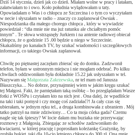
Dziś 14 stycznia, dzień jak co dzień. Miałam wolne w pracy i latałam,
załatwiałam to i owo. Koło południa wylądowałam u taty.
Opowiadałam o Was i o chłopcu ze Szczecina i o tym co wyczytałam
w necie i słyszałam w radio – znaczy co zaplanował Owsiak .
Niespodzianka dla małego chorego chłopca , który w wywiadzie
powiedział : “dla mnie nie ma już ratunku ale chciałbym pomóc
innym” . Te słowa wstrząsnęły Jurkiem i na antenie radiowej obiecał
chłopcu, że o godzinie 15 .00 będzie u niego w Szczecinie.
Skakaliśmy po kanałach TV, by szukać wiadomości i szczegółowych
informacji, co takiego Owsiak zaplanował.
Chwilę po piętnastej zaczęłam zbierać się do domku. Zadzwonił
telefon, byłam w ustronnym miejscu i nie mogłam odebrać. Po kilku
chwilach oddzwoniłam była dokładnie 15.22 jak usłyszałam w tel.
Nazywam się
Małgorzata Zakrzewska
, nr tel mam od Janusza
Błaszczyka… No dobrze, przynajmniej wiem w jakim kręgu szukać
tej Małgosi. Fakt, że pamiętałam taką osóbkę – bo przeglądałam Wasze
fotki z WOŚPu i czytałam kto na nich jest . Ona dalej, że wpadliście
na taki i taki pomysł i czy mogę coś zadziałać?! Ja cały czas się
ubierałam, w jednym ręku tel., a druga kombinowała z ubraniem . Mój
tatko patrzył na mnie zdziwiony… Co ta moja córka gada? Czemu
nagle się tak śpieszy? W locie dałam mu buziaka nie przerywając
rozmowy z Małgosią. Zbiegając ze schodów zadzwoniłam do
kwiaciarni, w której pracuję i poprosiłam koleżankę Grażynkę, by
zrobiła bukiet, taki dla 10-cio letniego chłopca do 300 zł. Ona mnie