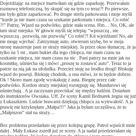
Dojeżdżając na miejsce martwiłam się gdzie zaparkuję. Przerwałam
rozmowę telefoniczną, by skupić się na tym co teraz?! Po pierwsze,
nie było gdzie zaparkować. Po drugie strefa parkowania i moje myśli
“kurde ja nie mam czasu na szukanie parkomatu i miejsca. Co robić
?!” Patrzę. Wjazd na podwórko, gdzie stała scena. Hm… No, OK, ale
tam straż miejska. W głowie myśli się telepią: “wpuszczą , nie
wpuszczą , pozwolą, nie pozwolą” Co robić?! Kit wjeżdżam! No, ale
nie mogę wjechać. Zatrzymuję auto, otwieram szybę, bo w moja
stronę maszeruje pani ze straży miejskiej. Ja przez okno tłumaczę, że ja
tylko na 5 mi , mam bukiet dla tego chłopca, nie mam czasu na
szukanie miejsca, nie mam czasu na nic . Pani patrzy na mnie jak na
kosmitkę, uśmiecha się i mówi „proszę tu zostawić auto”. Teraz to ja
patrze na nią jak na ufoludka. Przecież stoję na środku drogi! Blokuję
wjazd do posesji. Blokuję chodnik, a ona mówi, że tu będzie dobrze.
Ok ! Skoro mam zgodę wyskakuję z auta. Biegnę przez całe
podwórko. Kordon straży miejskiej rozstępuję się. Mundurowi się
uśmiechają . A ja zaczynam przeciskać się między ludźmi. Dotarłam
do instruktorów Owsiaka. Uff. Ze sceny Kamil Bednarek żegna się już
z Łukaszkiem. Ludzie brawami dziękują chłopcu za wytrwałość. A ja
prawię nie krzyknęłam „Małpa!!!” Jaka ja byłam szczęśliwa, że to
„Małpiszon” stał na straży…
Bez problemu przedarłam się przez kolejną grupę. Patrol wpuścił mnie
dalej . Mały Łukasz zszedł już ze sceny. A ja nadal przedzierałam się