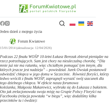
Przejdź
do
treści
Jeden dzień z mojego życia
Forum Kwiatowe
15/01/2014 (aktualizacja: 12/04/2026)
Podczas 22 finału WOŚP 10-letni Łukasz Berezak zbierał pieniądze na
rzecz potrzebujących. Sam jest chory na nieuleczalną chorobę. “Dla
mnie już nie ma ratunku, więc chciałbym pomagać tym innym, dla
których jeszcze jest nadzieja” – powiedział. Jurek Owsiak postanowił
odwiedzić chłopca w jego domu w Szczecinie. Również floryści, którzy
ledwo wrócili z finału WOŚP, zapragnęli wyrazić swój szacunek dla
tego dzielnego chłopca. W efekcie nasza forumowa
koleżanka, Małgosia Makarewicz, wybrała się do Łukasza z bukietem.
Oto jak zrelacjonowała swoja misję na Grupie Polscy Floryści na
Facebooku (relacja powstała “w biegu”, więc dodaliśmy kilka
przecinków tu i ówdzie):