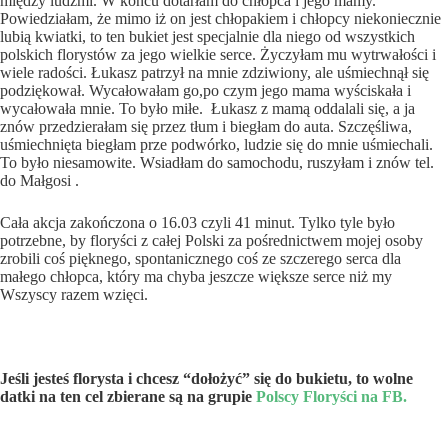
między ludźmi. W końcu dotarłam do chłopca i jego mamy.
Powiedziałam, że mimo iż on jest chłopakiem i chłopcy niekoniecznie
lubią kwiatki, to ten bukiet jest specjalnie dla niego od wszystkich
polskich florystów za jego wielkie serce. Życzyłam mu wytrwałości i
wiele radości. Łukasz patrzył na mnie zdziwiony, ale uśmiechnął się
podziękował. Wycałowałam go,po czym jego mama wyściskała i
wycałowała mnie. To było miłe. Łukasz z mamą oddalali się, a ja
znów przedzierałam się przez tłum i biegłam do auta. Szczęśliwa,
uśmiechnięta biegłam prze podwórko, ludzie się do mnie uśmiechali.
To było niesamowite. Wsiadłam do samochodu, ruszyłam i znów tel.
do Małgosi .
Cała akcja zakończona o 16.03 czyli 41 minut. Tylko tyle było
potrzebne, by floryści z całej Polski za pośrednictwem mojej osoby
zrobili coś pięknego, spontanicznego coś ze szczerego serca dla
małego chłopca, który ma chyba jeszcze większe serce niż my
Wszyscy razem wzięci.
Jeśli jesteś florysta i chcesz “dołożyć” się do bukietu, to wolne
datki na ten cel zbierane są na grupie
Polscy Floryści na FB.