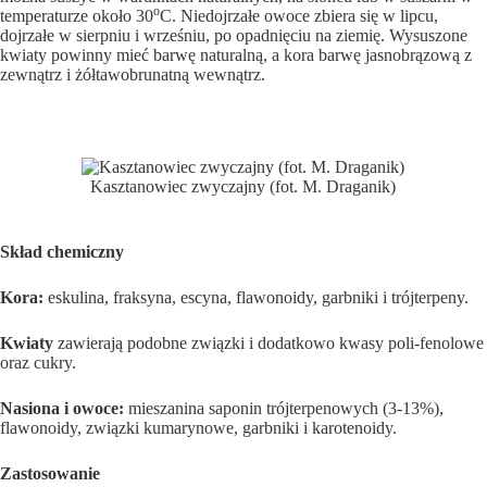
o
temperaturze około 30
C. Niedojrzałe owoce zbiera się w lipcu,
dojrzałe w sierpniu i wrześniu, po opadnięciu na ziemię. Wysuszone
kwiaty powinny mieć barwę naturalną, a kora barwę jasnobrązową z
zewnątrz i żółtawobrunatną wewnątrz.
Kasztanowiec zwyczajny (fot. M. Draganik)
Skład chemiczny
Kora:
eskulina, fraksyna, escyna, flawonoidy, garbniki i trójterpeny.
Kwiaty
zawierają podobne związki i dodatkowo kwasy poli-fenolowe
oraz cukry.
Nasiona i owoce:
mieszanina saponin trójterpenowych (3-13%),
flawonoidy, związki kumarynowe, garbniki i karotenoidy.
Zastosowanie