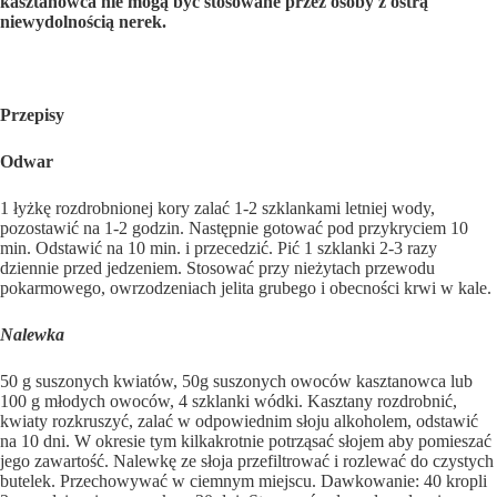
kasztanowca nie mogą być stosowa­ne przez osoby z ostrą
niewydolnością nerek.
Przepisy
Odwar
1 łyżkę rozdrobnionej kory zalać 1-2 szklankami letniej wody,
pozostawić na 1-2 godzin. Następnie gotować pod przykryciem 10
min. Odstawić na 10 min. i przecedzić. Pić 1 szklanki 2-3 razy
dziennie przed jedzeniem. Stosować przy nieżytach przewodu
pokarmowego, owrzodzeniach jelita grubego i obecności krwi w kale.
Nalewka
50 g suszonych kwia­tów, 50g suszonych owoców kasztanowca lub
100 g młodych owoców, 4 szklanki wódki. Kasztany rozdrobnić,
kwiaty rozkruszyć, zalać w odpowiednim słoju alkoholem, odstawić
na 10 dni. W okresie tym kilkakrotnie potrząsać słojem aby pomieszać
jego zawartość. Nalewkę ze słoja przefiltrować i rozlewać do czystych
butelek. Przechowywać w ciemnym miejscu. Dawkowanie: 40 kropli