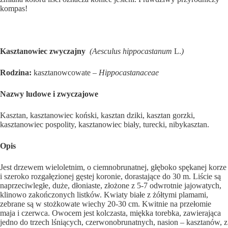
kompas!
Kasztanowiec zwyczajny
(Aesculus hippocastanum
L.
)
Rodzina:
kasztanowcowate
– Hippocastanaceae
Nazwy ludowe i zwyczajowe
Kasztan, kasztanowiec koński, kasztan dziki, kasztan gorzki,
kasztanowiec pospolity, kasztanowiec biały, turecki, nibykasztan.
Opis
Jest drzewem wieloletnim, o ciemnobrunatnej, głęboko spękanej korze
i szeroko rozgałęzionej gęstej koronie, dorastające do 30 m. Liście są
naprzeciwległe, duże, dłoniaste, złożone z 5-7 odwrotnie jajowatych,
klinowo zakończonych listków. Kwiaty białe z żółtymi plamami,
zebrane są w stożkowate wiechy 20-30 cm. Kwitnie na przełomie
maja i czerwca. Owocem jest kolczasta, miękka torebka, zawierająca
jedno do trzech lśniących, czerwonobrunatnych, nasion – kasztanów, z