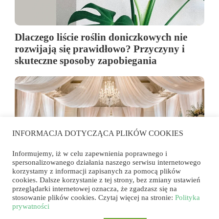
Dlaczego liście roślin doniczkowych nie
rozwijają się prawidłowo? Przyczyny i
skuteczne sposoby zapobiegania
INFORMACJA DOTYCZĄCA PLIKÓW COOKIES
Informujemy, iż w celu zapewnienia poprawnego i
spersonalizowanego działania naszego serwisu internetowego
korzystamy z informacji zapisanych za pomocą plików
cookies. Dalsze korzystanie z tej strony, bez zmiany ustawień
przeglądarki internetowej oznacza, że zgadzasz się na
Drapowania w dekoracjach ślubnych. Jak
stosowanie plików cookies. Czytaj więcej na stronie:
Polityka
tkanina zmienia przestrzeń i współpracuje
prywatności
z kwiatami