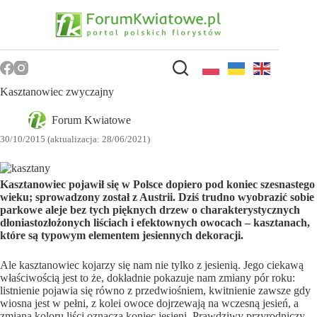
Przejdź
do
treści
Kasztanowiec zwyczajny
Forum Kwiatowe
30/10/2015 (aktualizacja: 28/06/2021)
Kasztanowiec pojawił się w Polsce dopiero pod koniec szesnastego
wieku; sprowadzony został z Austrii. Dziś trudno wyobrazić sobie
parkowe aleje bez tych pięknych drzew o charakterystycznych
dłoniastozłożonych liściach i efektownych owocach – kasztanach,
które są typowym elementem jesiennych dekoracji.
Ale kasztanowiec kojarzy się nam nie tylko z jesienią. Jego ciekawą
właściwością jest to że, dokładnie pokazuje nam zmiany pór roku:
listnienie pojawia się równo z przedwiośniem, kwitnienie zawsze gdy
wiosna jest w pełni, z kolei owoce dojrzewają na wczesną jesień, a
zmiana koloru liści oznacza koniec jesieni. Prawdziwy przyrodniczy