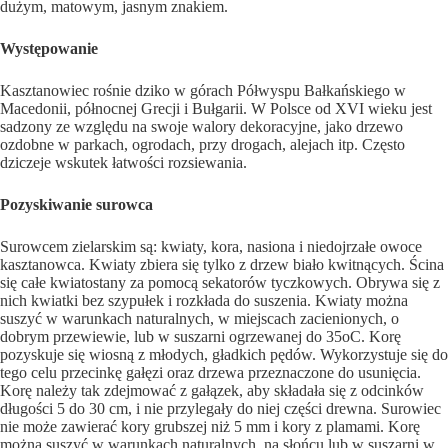
dużym, matowym, jasnym znakiem.
Występowanie
Kasztanowiec rośnie dziko w górach Półwyspu Bałkańskiego w
Macedonii, północnej Grecji i Bułgarii. W Polsce od XVI wieku jest
sadzony ze względu na swoje walory dekoracyjne, jako drzewo
ozdobne w parkach, ogrodach, przy drogach, alejach itp. Często
dziczeje wskutek łatwości rozsiewania.
Pozyskiwanie surowca
Surowcem zielarskim są: kwiaty, kora, nasiona i niedojrzałe owoce
kasztanowca. Kwiaty zbiera się tylko z drzew biało kwitnących. Ścina
się całe kwiatostany za pomocą sekatorów tyczkowych. Obrywa się z
nich kwiatki bez szypułek i rozkłada do suszenia. Kwiaty można
suszyć w warunkach naturalnych, w miejscach zacienionych, o
dobrym przewiewie, lub w suszarni ogrzewanej do 35oC. Korę
pozyskuje się wiosną z młodych, gładkich pędów. Wykorzystuje się do
tego celu przecinkę gałęzi oraz drzewa przeznaczone do usunięcia.
Korę należy tak zdejmować z gałązek, aby składała się z odcinków
długości 5 do 30 cm, i nie przylegały do niej części drewna. Surowiec
nie może zawierać kory grubszej niż 5 mm i kory z plamami. Korę
można su­szyć w warunkach naturalnych, na słońcu lub w suszarni w