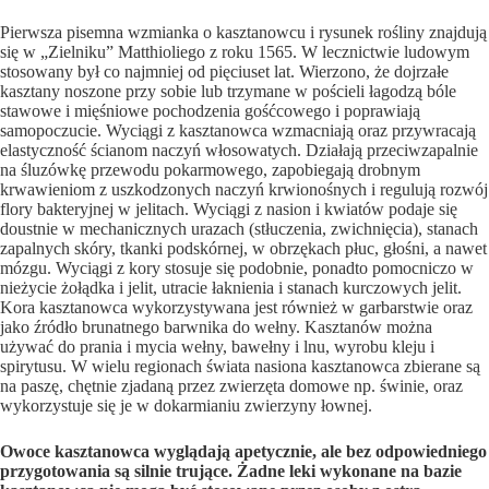
Pierwsza pisemna wzmianka o kasztanowcu i rysunek ro­śliny znajdują
się w „Zielniku” Matthioliego z roku 1565. W lecznictwie ludowym
stosowany był co najmniej od pię­ciuset lat. Wierzono, że dojrzałe
kasztany noszone przy sobie lub trzymane w pościeli łagodzą bóle
stawowe i mięśniowe pochodzenia gośćcowego i poprawiają
samopoczucie. Wy­ciągi z kasztanowca wzmacniają oraz przywracają
elastycz­ność ścianom naczyń włosowatych. Działają przeciwza­palnie
na śluzówkę przewodu pokarmowego, zapobiegają drobnym
krwawieniom z uszkodzonych naczyń krwiono­śnych i regulują rozwój
flory bakteryjnej w jelitach. Wyciągi z nasion i kwiatów podaje się
doustnie w mechanicznych urazach (stłuczenia, zwichnięcia), stanach
zapalnych skóry, tkanki podskórnej, w obrzękach płuc, głośni, a nawet
mó­zgu. Wyciągi z kory stosuje się podobnie, ponadto pomoc­niczo w
nieżycie żołądka i jelit, utracie łaknienia i stanach kurczowych jelit.
Kora kasztanowca wykorzystywana jest również w garbarstwie oraz
jako źródło brunatnego barw­nika do wełny. Kasztanów można
używać do prania i mycia wełny, bawełny i lnu, wyrobu kleju i
spirytusu. W wielu re­gionach świata nasiona kasztanowca zbierane są
na paszę, chętnie zjadaną przez zwierzęta domowe np. świnie, oraz
wykorzystuje się je w dokarmianiu zwierzyny łownej.
Owoce kasztanowca wyglądają apetycznie, ale bez od­powiedniego
przygotowania są silnie trujące. Żadne leki wykonane na bazie