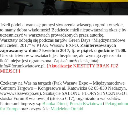
Jeżeli podoba wam się pomysł stworzenia własnego ogrodu w szkle,
to mamy dobra wiadomość! Będziecie mieli niepowtarzalną okazję by
uczestniczyć w warsztatach prowadzonych przez autorkę.
Warsztaty odbędą się podczas targów Green Days “Międzynarodowe
dni zieleni 2017” w PTAK Warsow EXPO.
Zainteresowanych
zapraszamy w dniu 7 kwietnia 2017, tj. w piątek o godzinie 11:00.
Uczestnictwo w warsztatach jest bezpłatne, ale wymaga zgłoszenia –
ilość miejsc jest ograniczona. Zapisać możecie się tutaj:
info@forumkwiatowe.pl.
[Aktualizacja: NIESTETY BRAK JUŻ
MIEJSC!!]
Czekamy na Was na targach (Ptak Warsaw Expo – Międzynarodowe
Centrum Targowo – Kongresowe al. Katowicka 62 05-830 Nadarzyn,
www.warsawexpo.eu). Szukajcie SALONU FLORYSTYCZNEGO i
stoiska ForumKwiatowe.pl (stoisko C17), organizatora warsztatów.
Partnerami imprezy są:
Blanka Direct
,
Poczta Kwiatowa
i
Pelargonium
for Europe
oraz oczywiście
Madeleine Orchid