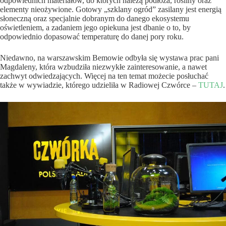
odpowiednich materiałów, do których należą podłoża, rośliny oraz
elementy nieożywione. Gotowy „szklany ogród” zasilany jest energią
słoneczną oraz specjalnie dobranym do danego ekosystemu
oświetleniem, a zadaniem jego opiekuna jest dbanie o to, by
odpowiednio dopasować temperaturę do danej pory roku.
Niedawno, na warszawskim Bemowie odbyła się wystawa prac pani
Magdaleny, która wzbudziła niezwykłe zainteresowanie, a nawet
zachwyt odwiedzających. Więcej na ten temat możecie posłuchać
także w wywiadzie, którego udzieliła w Radiowej Czwórce –
TUTAJ
.