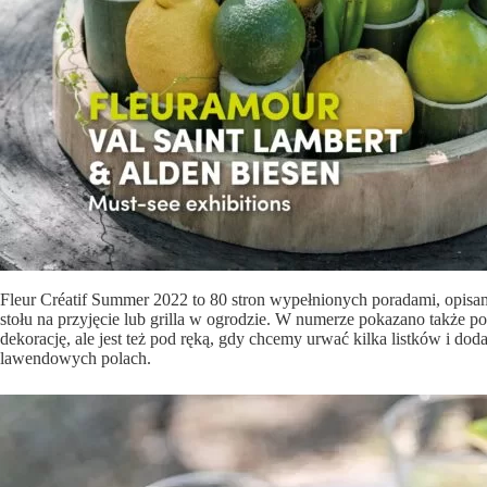
Fleur Créatif Summer 2022 to 80 stron wypełnionych poradami, opisami
stołu na przyjęcie lub grilla w ogrodzie. W numerze pokazano także p
dekorację, ale jest też pod ręką, gdy chcemy urwać kilka listków i d
lawendowych polach.