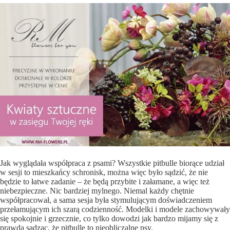
Jak wyglądała współpraca z psami? Wszystkie pitbulle biorące udział
w sesji to mieszkańcy schronisk, można więc było sądzić, że nie
będzie to łatwe zadanie – że będą przybite i załamane, a więc też
niebezpieczne. Nic bardziej mylnego. Niemal każdy chętnie
współpracował, a sama sesja była stymulującym doświadczeniem
przełamującym ich szarą codzienność. Modelki i modele zachowywały
się spokojnie i grzecznie, co tylko dowodzi jak bardzo mijamy się z
prawdą sądząc, że pitbulle to nieobliczalne psy.