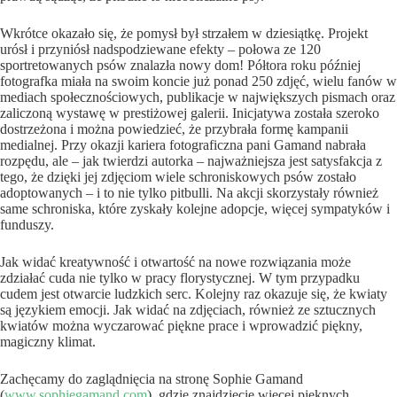
Wkrótce okazało się, że pomysł był strzałem w dziesiątkę. Projekt
urósł i przyniósł nadspodziewane efekty – połowa ze 120
sportretowanych psów znalazła nowy dom! Półtora roku później
fotografka miała na swoim koncie już ponad 250 zdjęć, wielu fanów w
mediach społecznościowych, publikacje w największych pismach oraz
zaliczoną wystawę w prestiżowej galerii. Inicjatywa została szeroko
dostrzeżona i można powiedzieć, że przybrała formę kampanii
medialnej. Przy okazji kariera fotograficzna pani Gamand nabrała
rozpędu, ale – jak twierdzi autorka – najważniejsza jest satysfakcja z
tego, że dzięki jej zdjęciom wiele schroniskowych psów zostało
adoptowanych – i to nie tylko pitbulli. Na akcji skorzystały również
same schroniska, które zyskały kolejne adopcje, więcej sympatyków i
funduszy.
Jak widać kreatywność i otwartość na nowe rozwiązania może
zdziałać cuda nie tylko w pracy florystycznej. W tym przypadku
cudem jest otwarcie ludzkich serc. Kolejny raz okazuje się, że kwiaty
są językiem emocji. Jak widać na zdjęciach, również ze sztucznych
kwiatów można wyczarować piękne prace i wprowadzić piękny,
magiczny klimat.
Zachęcamy do zaglądnięcia na stronę Sophie Gamand
(
www.sophiegamand.com
), gdzie znajdziecie więcej pięknych