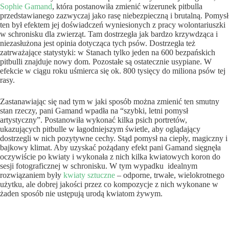
Sophie Gamand
, która postanowiła zmienić wizerunek pitbulla
przedstawianego zazwyczaj jako rasę niebezpieczną i brutalną. Pomysł
ten był efektem jej doświadczeń wyniesionych z pracy wolontariuszki
w schronisku dla zwierząt. Tam dostrzegła jak bardzo krzywdząca i
niezasłużona jest opinia dotycząca tych psów. Dostrzegła też
zatrważające statystyki: w Stanach tylko jeden na 600 bezpańskich
pitbulli znajduje nowy dom. Pozostałe są ostatecznie usypiane. W
efekcie w ciągu roku uśmierca się ok. 800 tysięcy do miliona psów tej
rasy.
Zastanawiając się nad tym w jaki sposób można zmienić ten smutny
stan rzeczy, pani Gamand wpadła na “szybki, letni pomysł
artystyczny”. Postanowiła wykonać kilka psich portretów,
ukazujących pitbulle w łagodniejszym świetle, aby oglądający
dostrzegli w nich pozytywne cechy. Stąd pomysł na ciepły, magiczny i
bajkowy klimat. Aby uzyskać pożądany efekt pani Gamand sięgnęła
oczywiście po kwiaty i wykonała z nich kilka kwiatowych koron do
sesji fotograficznej w schronisku. W tym wypadku idealnym
rozwiązaniem były
kwiaty sztuczne
– odporne, trwałe, wielokrotnego
użytku, ale dobrej jakości przez co kompozycje z nich wykonane w
żaden sposób nie ustępują urodą kwiatom żywym.