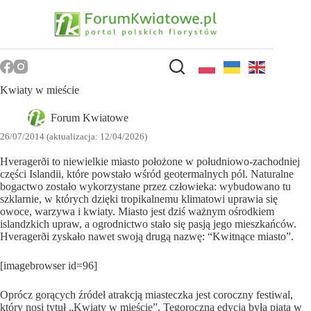
Przejdź
do
treści
Kwiaty w mieście
Forum Kwiatowe
26/07/2014 (aktualizacja: 12/04/2026)
Hveragerði to niewielkie miasto położone w południowo-zachodniej
części Islandii, które powstało wśród geotermalnych pól. Naturalne
bogactwo zostało wykorzystane przez człowieka: wybudowano tu
szklarnie, w których dzięki tropikalnemu klimatowi uprawia się
owoce, warzywa i kwiaty. Miasto jest dziś ważnym ośrodkiem
islandzkich upraw, a ogrodnictwo stało się pasją jego mieszkańców.
Hveragerði zyskało nawet swoją drugą nazwę: “Kwitnące miasto”.
[imagebrowser id=96]
Oprócz gorących źródeł atrakcją miasteczka jest coroczny festiwal,
który nosi tytuł „Kwiaty w mieście”. Tegoroczna edycja była piątą w