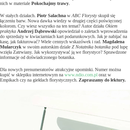
nich w materiale
Pokochajmy trawy
.
W stałych działach.
Piotr Salachna
w
ABC Florysty
skupił się
łączeniu barw. Nowa dawka wiedzy w drugiej części poświęconej
kolorom. Czy wiesz wszystko na ten temat? Autor działu
Okiem
praktyka
Andrzej Dąbrowski
opowiedział o zaletach wprowadzenia
do sprzedaży w kwiaciarniach kart podarunkowych. Jak je nabijać na
kasę, jak fakturować? Wiele cennych wskazówek i rad.
Magdalena
Mularczyk
w swoim autorskim dziale
Z
Notatnika botanika
pod lupę
wzięła Zatrwiany. Jak wykorzystywać ją we florystyce? Sprawdzone
informacje od doświadczonego botanika.
Dla nowych prenumeratorów atrakcyjne upominki. Numer można
kupić w sklepiku internetowym na
www.ndio.com.pl
oraz w
Empikach czy na giełdach florystycznych.
Zapraszamy do lektury.