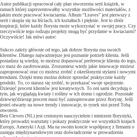
Autor publikacji opracował cały plan stworzenia serii książek, w
ramach której zaprezentowałby wszystkie możliwości materiałów, z
jakim może pracować kwiaciarnia. Album “Leaves” jest pierwszy z
serii i skupia się na liściach, ich kształtach i pięknie. Jest to zbiór
inspiracji, które każdy florysta może wykorzystać w swojej pracy. Czy
rzeczywiście tego rodzaju projekty mogą być przydatne w kwiaciarni?
Oczywiście! Jak mówi autor:
Sukces zależy głównie od tego, jak dobrze florysta zna swoich
klientów. Dlatego najważniejsze jest poznanie potrzeb klienta. Jeśli
posiadasz tą wiedzę, to możesz dopasować preferencje klienta do tego,
co masz do zaoferowania. Zrozumiesz wtedy jakie innowacje możesz
zaproponować oraz co możesz zrobić z określonymi stylami i nowymi
trendami. Dzięki temu można dobrze sprzedać praktycznie każdy
produkt. To, co starasz się zrobić, to przekazać swoje spojrzenie.
Dziesięć procent klientów jest kreatywnych. To oni sami decydują o
tym, jak wyglądają kwiaty i rośliny w ich domu i ogrodzie. Pozostałe
dziewięćdziesiąt procent musi być zainspirowane przez florystę. Jeśli
jesteś otwarty na nowe trendy i innowacje, to rynek stoi przed Tobą
otworem.
Ben Clevers (NL) jest cenionym nauczycielem i mistrzem florystyki,
który prowadzi warsztaty i pokazy praktycznie we wszystkich krajach
Europy, Ameryki i Azji. Ma na swoim koncie współpracę z firmami o
zasięgu międzynarodowym oraz doświadczenie w prowadzeniu