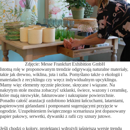
Zdjęcie: Messe Frankfurt Exhibition GmbH
Istotną rolę w proponowanym trendzie odgrywają naturalne materiały,
takie jak drewno, wiklina, juta i rafia. Pomyślano także o ekologii i
materiałach z recyklingu czy wręcz indywidualnym upcyklingu.
Mamy więc elementy ręcznie plecione, skręcane i wiązane. Na
nakrytym stole można zobaczyć szklanki, świece, wazony i ceramikę,
które mają niezwykłe, fakturowane i nakrapiane powierzchnie.
Ponadto całość aranżacji ozdobiono lekkimi łańcuchami, latarniami,
papierowymi girlandami i pomponami sugerującymi przyjęcie w
ogrodzie. Uzupełnieniem świątecznego scenariusza jest dopasowany
papier pakowy, serwetki, dywaniki z rafii czy sznury jutowe.
Jeśli chodzi o kolory, projektanci wdrożyli jaśniejszą wersję trendu