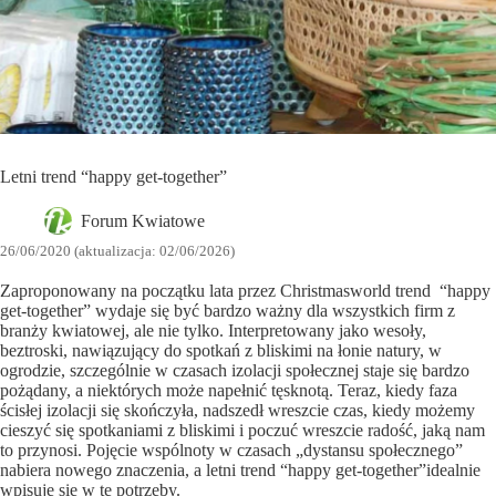
Letni trend “happy get-together”
Forum Kwiatowe
26/06/2020 (aktualizacja: 02/06/2026)
Zaproponowany na początku lata przez Christmasworld trend “happy
get-together” wydaje się być bardzo ważny dla wszystkich firm z
branży kwiatowej, ale nie tylko. Interpretowany jako wesoły,
beztroski, nawiązujący do spotkań z bliskimi na łonie natury, w
ogrodzie, szczególnie w czasach izolacji społecznej staje się bardzo
pożądany, a niektórych może napełnić tęsknotą. Teraz, kiedy faza
ścisłej izolacji się skończyła, nadszedł wreszcie czas, kiedy możemy
cieszyć się spotkaniami z bliskimi i poczuć wreszcie radość, jaką nam
to przynosi. Pojęcie wspólnoty w czasach „dystansu społecznego”
nabiera nowego znaczenia, a letni trend “happy get-together”idealnie
wpisuje się w te potrzeby.