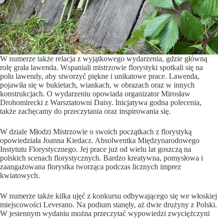
W numerze także relacja z wyjątkowego wydarzenia, gdzie główną
rolę grała lawenda. Wspaniali mistrzowie florystyki spotkali się na
polu lawendy, aby stworzyć piękne i unikatowe prace. Lawenda,
pojawiła się w bukietach, wiankach, w obrazach oraz w innych
konstrukcjach. O wydarzeniu opowiada organizator Mirosław
Drohomirecki z Warsztatowni Daisy. Inicjatywa godna polecenia,
także zachęcamy do przeczytania oraz inspirowania się.
W dziale Młodzi Mistrzowie o swoich początkach z florystyką
opowiedziała Joanna Kiedacz. Absolwentka Międzynarodowego
Instytutu Florystycznego. Jej prace już od wielu lat goszczą na
polskich scenach florystycznych. Bardzo kreatywna, pomysłowa i
zaangażowana florystka tworząca podczas licznych imprez
kwiatowych.
W numerze także kilka ujęć z konkursu odbywającego się we włoskiej
miejscowości Leverano. Na podium stanęły, aż dwie drużyny z Polski.
W jesiennym wydaniu można przeczytać wypowiedzi zwyciężczyni