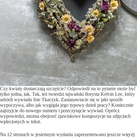
Czy kwiaty dostarczają szczęście? Odpowiedź na to pytanie może być
tylko jedna, tak. Tak, też twierdzi tajwański florysta Kelvin Lee, który
udzieli wywiadu Izie Tkaczyk. Zastanawiacie się w jaki sposób
wypoczywa, albo jak wygląda jego typowy dzień pracy? Koniecznie
zajrzyjcie do nowego numeru i przeczytajcie wywiad. Oprócz
wypowiedzi, można obejrzeć zjawiskowe kompozycje na zdjęciach
wplecionych w tekst.
Na 12 stronach w jesiennym wydaniu zaprezentowano jeszcze więcej