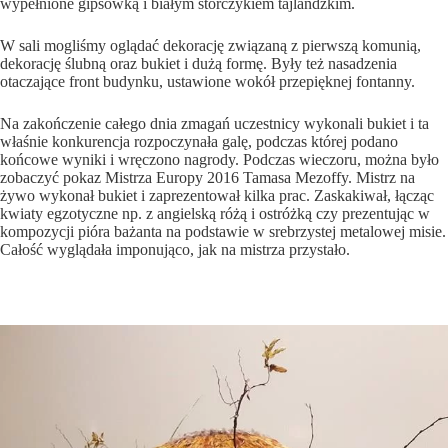
wypełnione gipsówką i białym storczykiem tajlandzkim.
W sali mogliśmy oglądać dekorację związaną z pierwszą komunią,
dekorację ślubną oraz bukiet i dużą formę. Były też nasadzenia
otaczające front budynku, ustawione wokół przepięknej fontanny.
Na zakończenie całego dnia zmagań uczestnicy wykonali bukiet i ta
właśnie konkurencja rozpoczynała galę, podczas której podano
końcowe wyniki i wręczono nagrody. Podczas wieczoru, można było
zobaczyć pokaz Mistrza Europy 2016 Tamasa Mezoffy. Mistrz na
żywo wykonał bukiet i zaprezentował kilka prac. Zaskakiwał, łącząc
kwiaty egzotyczne np. z angielską różą i ostróżką czy prezentując w
kompozycji pióra bażanta na podstawie w srebrzystej metalowej misie.
Całość wyglądała imponująco, jak na mistrza przystało.