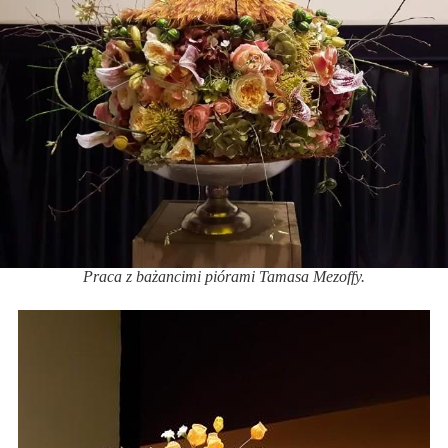
Praca z bażancimi piórami Tamasa Mezoffy.