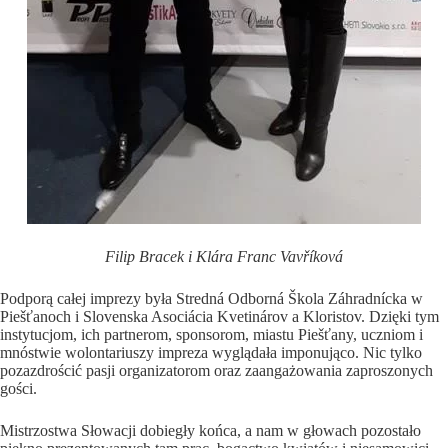
Filip Bracek i Klára Franc Vavříková
Podporą całej imprezy była Stredná Odborná Škola Záhradnícka w
Piešťanoch i Slovenska Asociácia Kvetinárov a Kloristov. Dzięki tym
instytucjom, ich partnerom, sponsorom, miastu Piešťany, uczniom i
mnóstwie wolontariuszy impreza wyglądała imponująco. Nic tylko
pozazdrościć pasji organizatorom oraz zaangażowania zaproszonych
gości.
Mistrzostwa Słowacji dobiegły końca, a nam w głowach pozostało