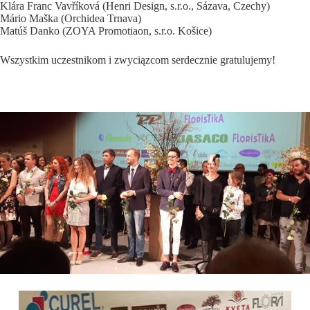
Klára Franc Vavříková (Henri Design, s.r.o., Sázava, Czechy)
Mário Maška (Orchidea Trnava)
Matúš Danko (ZOYA Promotiaon, s.r.o. Košice)
Wszystkim uczestnikom i zwyciązcom serdecznie gratulujemy!