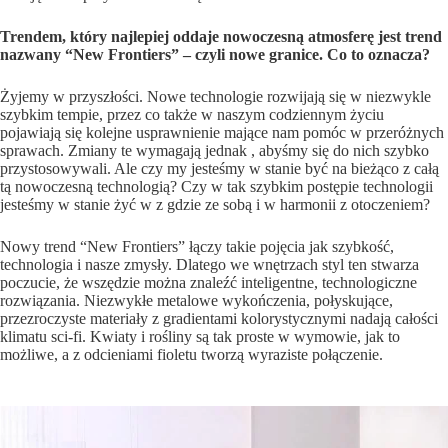
Trendem, który najlepiej oddaje nowoczesną atmosferę jest trend
nazwany “New Frontiers” – czyli nowe granice. Co to oznacza?
Żyjemy w przyszłości. Nowe technologie rozwijają się w niezwykle
szybkim tempie, przez co także w naszym codziennym życiu
pojawiają się kolejne usprawnienie mające nam pomóc w przeróżnych
sprawach. Zmiany te wymagają jednak , abyśmy się do nich szybko
przystosowywali. Ale czy my jesteśmy w stanie być na bieżąco z całą
tą nowoczesną technologią? Czy w tak szybkim postępie technologii
jesteśmy w stanie żyć w z gdzie ze sobą i w harmonii z otoczeniem?
Nowy trend “New Frontiers” łączy takie pojęcia jak szybkość,
technologia i nasze zmysły. Dlatego we wnętrzach styl ten stwarza
poczucie, że wszędzie można znaleźć inteligentne, technologiczne
rozwiązania. Niezwykłe metalowe wykończenia, połyskujące,
przezroczyste materiały z gradientami kolorystycznymi nadają całości
klimatu sci-fi. Kwiaty i rośliny są tak proste w wymowie, jak to
możliwe, a z odcieniami fioletu tworzą wyraziste połączenie.