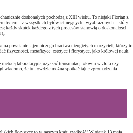
hanicznie doskonałych pochodzą z XIII wieku. To niejaki Florian z
 tym bytem – z wszystkich bytów istniejących i wyobrażonych – który
s; każdy skutek każdego z tych procesów stanowią o doskonałości
wą.
 na powstanie tajemniczego bractwa nieugiętych marzycieli, którzy to
fizyczności, metafizyce, estetyce i florystyce, jako królowej nauk.
ię metodą laboratoryjną uzyskać transmutacji ołowiu w złoto czy
nąd wiadomo, że tu i ówdzie można spotkać tajne zgromadzenia
bliskich florystyce to w naszym kraju rzadkość! W piątek 13 maja