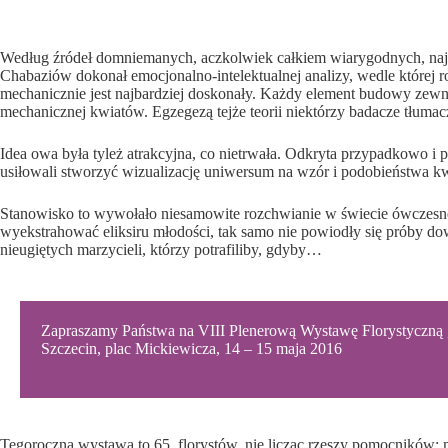
Według źródeł domniemanych, aczkolwiek całkiem wiarygodnych, najst
Chabaziów dokonał emocjonalno-intelektualnej analizy, wedle której r
mechanicznie jest najbardziej doskonały. Każdy element budowy zewn
mechanicznej kwiatów. Egzegezą tejże teorii niektórzy badacze tłum
Idea owa była tyleż atrakcyjna, co nietrwała. Odkryta przypadkowo i
usiłowali stworzyć wizualizację uniwersum na wzór i podobieństwa kw
Stanowisko to wywołało niesamowite rozchwianie w świecie ówczesnej na
wyekstrahować eliksiru młodości, tak samo nie powiodły się próby do
nieugiętych marzycieli, którzy potrafiliby, gdyby…
Zapraszamy Państwa na VIII Plenerową Wystawę Florystyczną 
Szczecin, plac Mickiewicza, 14 – 15 maja 2016
Tegoroczna wystawa to 65. florystów, nie licząc rzeszy pomocników: m