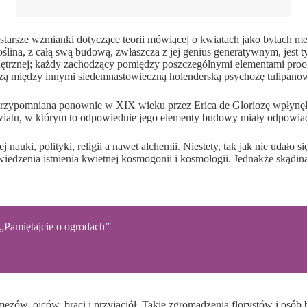
arsze wzmianki dotyczące teorii mówiącej o kwiatach jako bytach mec
oślina, z całą swą budową, zwłaszcza z jej genius generatywnym, jest
ętrznej; każdy zachodzący pomiędzy poszczególnymi elementami proce
aczą między innymi siedemnastowieczną holenderską psychozę tulipano
 przypomniana ponownie w XIX wieku przez Erica de Gloriozę wpłynęła
iatu, w którym to odpowiednie jego elementy budowy miały odpowiadać 
uki, polityki, religii a nawet alchemii. Niestety, tak jak nie udało s
wiedzenia istnienia kwietnej kosmogonii i kosmologii. Jednakże skądi
„Pamiętajcie o ogrodach”
ężów, ojców, braci i przyjaciół. Takie zgromadzenia florystów i osób 