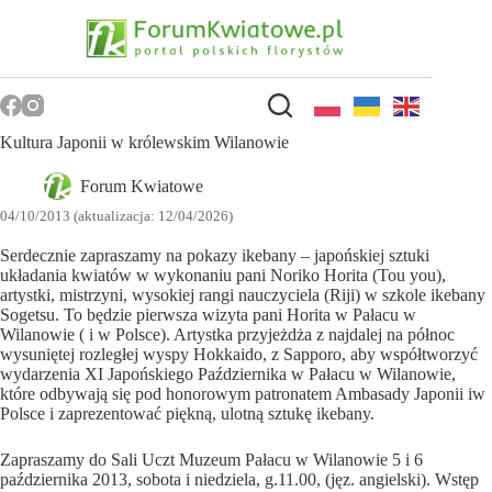
Przejdź
do
treści
Kultura Japonii w królewskim Wilanowie
Forum Kwiatowe
04/10/2013 (aktualizacja: 12/04/2026)
Serdecznie zapraszamy na pokazy ikebany – japońskiej sztuki
układania kwiatów w wykonaniu pani Noriko Horita (Tou you),
artystki, mistrzyni, wysokiej rangi nauczyciela (Riji) w szkole ikebany
Sogetsu. To będzie pierwsza wizyta pani Horita w Pałacu w
Wilanowie ( i w Polsce). Artystka przyjeżdża z najdalej na północ
wysuniętej rozległej wyspy Hokkaido, z Sapporo, aby współtworzyć
wydarzenia XI Japońskiego Października w Pałacu w Wilanowie,
które odbywają się pod honorowym patronatem Ambasady Japonii iw
Polsce i zaprezentować piękną, ulotną sztukę ikebany.
Zapraszamy do Sali Uczt Muzeum Pałacu w Wilanowie 5 i 6
października 2013, sobota i niedziela, g.11.00, (jęz. angielski). Wstęp