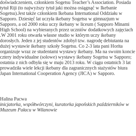
doświadczeniem, członkiem Sogetsu Teacher’s Association. Posiada
tytuł Riji (to najwyższy tytuł jaki można osiągnąć w Ikebanie
Sogetsu).Jest także członkiem Ikebana International Oddziału w
Sapporo. Dziesięć lat uczyła ikebany Sogetsu w gimnazjum w
Sapporo, a od 2000 roku uczy ikebany w liceum ( Sapporo Minami
High School) na wybieranych przez uczniów dodatkowych zajęciach
.W 2001 roku otwarła własne studio w którym uczy ikebany
dorosłych. Jeden z jej studentów zdobył tzw. nagrodę debiutanta na
dużej wystawie ikebany szkoły Sogetsu. Co 2-3 lata pani Horita
organizuje wraz ze studentami wystawy ikebany. Ma na swoim koncie
cztery indywidualne (solowe) wystawy ikebany Sogetsu w Sapporo;
ostatnia z nich odbyła się w maju 2013 roku. W ciągu ostatnich 3 lat
prowadziła wiele lekcji ikebany dla zagranicznych stażystów biura
Japan International Cooperation Agency (JICA) w Sapporo.
Halina Pacwa
inicjatorka, współtwórczyni, kuratorka japońskich październików w
Muzeum Pałacu w Wilanowie