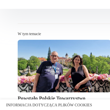
W tym temacie
Powstało Polskie Towarzystwo
Florystyczne. Jakie cele stawia sobie now
INFORMACJA DOTYCZĄCA PLIKÓW COOKIES
organizacja?