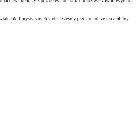
zaniach, współpracy z pracodawcami oraz doradztwie zawodowym dla
tałceniu florystycznych kadr. Jesteśmy przekonani, że ten ambitny