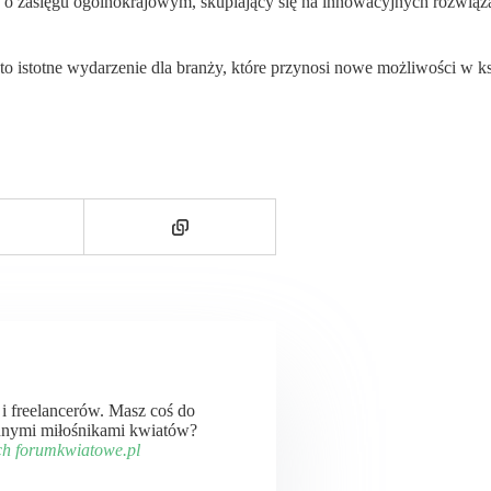
o zasięgu ogólnokrajowym, skupiający się na innowacyjnych rozwią
 istotne wydarzenie dla branży, które przynosi nowe możliwości w ksz
ń i freelancerów. Masz coś do
 innymi miłośnikami kwiatów?
ch forumkwiatowe.pl