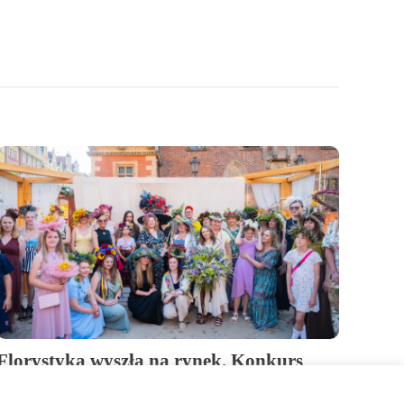
Florystyka wyszła na rynek. Konkurs
„Przyjęcie w ogrodzie u wybranego
artysty” we Wrocławiu