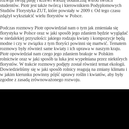
rozwija swoją pasję i krzewi wiedzę botaniczną wśród swoich
studentów. Piotr jest także twórcą i kierownikiem Podyplomowych
Studiów Florystyka ZUT, które powstały w 2009 r. Od tego czasu
zdążył wykształcić wielu florystów w Polsce.
Podczas rozmowy Piotr opowiedział nam o tym jak zmieniała się
florystyka w Polsce oraz w jaki sposób jego zdaniem będzie wyglądać
w niedalekiej przyszłości: jakiego rodzaju kwiaty i kompozycje będą
modne i czy w związku z tym floryści powinni się martwić. Tematem
rozmowy były również same kwiaty i ich uprawa w naszym kraju.
Piotr opowiedział nam czego jego zdaniem brakuje w Polskim
rolnictwie oraz w jaki sposób ta luka jest wypełniana przez niektórych
florystów. W trakcie rozmowy podjęty został również temat ekologii.
Dowiedzieliśmy się w jaki sposób rolnicy reagują na zmiany klimatu i
w jakim kierunku powinny pójść uprawy roślin i kwiatów, aby były
zgodne z zasadą zrównoważonego rozwoju.