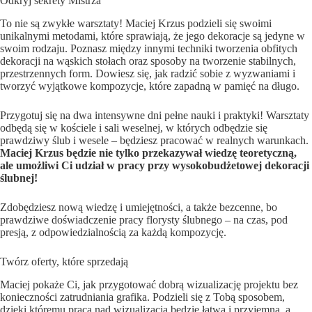
Odkryj sekrety Mistrza
To nie są zwykłe warsztaty! Maciej Krzus podzieli się swoimi
unikalnymi metodami, które sprawiają, że jego dekoracje są jedyne w
swoim rodzaju. Poznasz między innymi techniki tworzenia obfitych
dekoracji na wąskich stołach oraz sposoby na tworzenie stabilnych,
przestrzennych form. Dowiesz się, jak radzić sobie z wyzwaniami i
tworzyć wyjątkowe kompozycje, które zapadną w pamięć na długo.
Przygotuj się na dwa intensywne dni pełne nauki i praktyki! Warsztaty
odbędą się w kościele i sali weselnej, w których odbędzie się
prawdziwy ślub i wesele – będziesz pracować w realnych warunkach.
Maciej Krzus będzie nie tylko przekazywał wiedzę teoretyczną,
ale umożliwi Ci udział w pracy przy wysokobudżetowej dekoracji
ślubnej!
Zdobędziesz nową wiedzę i umiejętności, a także bezcenne, bo
prawdziwe doświadczenie pracy florysty ślubnego – na czas, pod
presją, z odpowiedzialnością za każdą kompozycję.
Twórz oferty, które sprzedają
Maciej pokaże Ci, jak przygotować dobrą wizualizację projektu bez
konieczności zatrudniania grafika. Podzieli się z Tobą sposobem,
dzięki któremu praca nad wizualizacją będzie łatwa i przyjemna, a