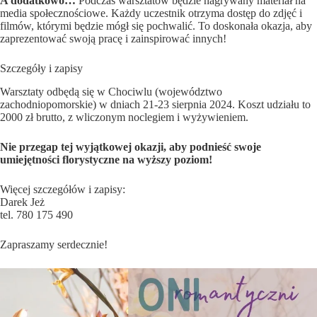
A dodatkowo…
Podczas warsztatów będzie nagrywany materiał na
media społecznościowe. Każdy uczestnik otrzyma dostęp do zdjęć i
filmów, którymi będzie mógł się pochwalić. To doskonała okazja, aby
zaprezentować swoją pracę i zainspirować innych!
Szczegóły i zapisy
Warsztaty odbędą się w Chociwlu (województwo
zachodniopomorskie) w dniach 21-23 sierpnia 2024. Koszt udziału to
2000 zł brutto, z wliczonym noclegiem i wyżywieniem.
Nie przegap tej wyjątkowej okazji, aby podnieść swoje
umiejętności florystyczne na wyższy poziom!
Więcej szczegółów i zapisy:
Darek Jeż
tel. 780 175 490
Zapraszamy serdecznie!