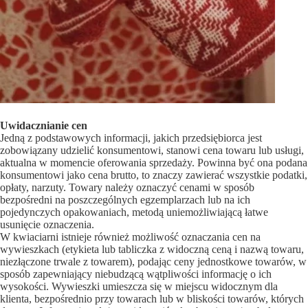
Uwidacznianie cen
Jedną z podstawowych informacji, jakich przedsiębiorca jest
zobowiązany udzielić konsumentowi, stanowi cena towaru lub usługi,
aktualna w momencie oferowania sprzedaży. Powinna być ona podana
konsumentowi jako cena brutto, to znaczy zawierać wszystkie podatki,
opłaty, narzuty. Towary należy oznaczyć cenami w sposób
bezpośredni na poszczególnych egzemplarzach lub na ich
pojedynczych opakowaniach, metodą uniemożliwiającą łatwe
usunięcie oznaczenia.
W kwiaciarni istnieje również możliwość oznaczania cen na
wywieszkach (etykieta lub tabliczka z widoczną ceną i nazwą towaru,
niezłączone trwale z towarem), podając ceny jednostkowe towarów, w
sposób zapewniający niebudzącą wątpliwości informację o ich
wysokości. Wywieszki umieszcza się w miejscu widocznym dla
klienta, bezpośrednio przy towarach lub w bliskości towarów, których