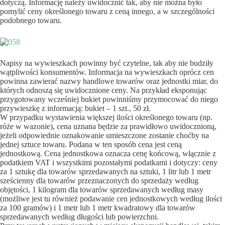
dotyczą. Informację należy uwidocznić tak, aby nie można było
pomylić ceny określonego towaru z ceną innego, a w szczególności
podobnego towaru.
Napisy na wywieszkach powinny być czytelne, tak aby nie budziły
wątpliwości konsumentów. Informacja na wywieszkach oprócz cen
powinna zawierać nazwy handlowe towarów oraz jednostki miar, do
których odnoszą się uwidocznione ceny. Na przykład eksponując
przygotowany wcześniej bukiet powinniśmy przymocować do niego
przywieszkę z informacją: bukiet – 1 szt., 50 zł.
W przypadku wystawienia większej ilości określonego towaru (np.
róże w wazonie), cena uznana będzie za prawidłowo uwidocznioną,
jeżeli odpowiednie oznakowanie umieszczone zostanie choćby na
jednej sztuce towaru. Podana w ten sposób cena jest ceną
jednostkową. Cena jednostkowa oznacza cenę końcową, włącznie z
podatkiem VAT i wszystkimi pozostałymi podatkami i dotyczy: ceny
za 1 sztukę dla towarów sprzedawanych na sztuki, 1 litr lub 1 metr
sześcienny dla towarów przeznaczonych do sprzedaży według
objętości, 1 kilogram dla towarów sprzedawanych według masy
(możliwe jest tu również podawanie cen jednostkowych według ilości
za 100 gramów) i 1 metr lub 1 metr kwadratowy dla towarów
sprzedawanych według długości lub powierzchni.