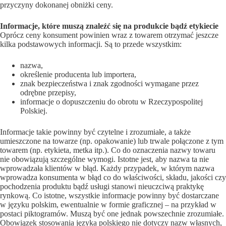
przyczyny dokonanej obniżki ceny.
Informacje, które muszą znaleźć się na produkcie bądź etykiecie
Oprócz ceny konsument powinien wraz z towarem otrzymać jeszcze
kilka podstawowych informacji. Są to przede wszystkim:
nazwa,
określenie producenta lub importera,
znak bezpieczeństwa i znak zgodności wymagane przez
odrębne przepisy,
informacje o dopuszczeniu do obrotu w Rzeczypospolitej
Polskiej.
Informacje takie powinny być czytelne i zrozumiałe, a także
umieszczone na towarze (np. opakowanie) lub trwale połączone z tym
towarem (np. etykieta, metka itp.). Co do oznaczenia nazwy towaru
nie obowiązują szczególne wymogi. Istotne jest, aby nazwa ta nie
wprowadzała klientów w błąd. Każdy przypadek, w którym nazwa
wprowadza konsumenta w błąd co do właściwości, składu, jakości czy
pochodzenia produktu bądź usługi stanowi nieuczciwą praktykę
rynkową. Co istotne, wszystkie informacje powinny być dostarczane
w języku polskim, ewentualnie w formie graficznej – na przykład w
postaci piktogramów. Muszą być one jednak powszechnie zrozumiałe.
Obowiązek stosowania języka polskiego nie dotyczy nazw własnych,