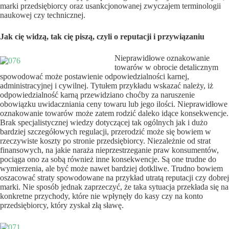
marki przedsiębiorcy oraz usankcjonowanej zwyczajem terminologii
naukowej czy technicznej.
Jak cię widzą, tak cię piszą, czyli o reputacji i przywiązaniu
Nieprawidłowe oznakowanie
towarów w obrocie detalicznym
spowodować może postawienie odpowiedzialności karnej,
administracyjnej i cywilnej. Tytułem przykładu wskazać należy, iż
odpowiedzialność karną przewidziano choćby za naruszenie
obowiązku uwidaczniania ceny towaru lub jego ilości. Nieprawidłowe
oznakowanie towarów może zatem rodzić daleko idące konsekwencje.
Brak specjalistycznej wiedzy dotyczącej tak ogólnych jak i dużo
bardziej szczegółowych regulacji, przerodzić może się bowiem w
rzeczywiste koszty po stronie przedsiębiorcy. Niezależnie od strat
finansowych, na jakie naraża nieprzestrzeganie praw konsumentów,
pociąga ono za sobą również inne konsekwencje. Są one trudne do
wymierzenia, ale być może nawet bardziej dotkliwe. Trudno bowiem
oszacować straty spowodowane na przykład utratą reputacji czy dobrej
marki. Nie sposób jednak zaprzeczyć, że taka sytuacja przekłada się na
konkretne przychody, które nie wpłynęły do kasy czy na konto
przedsiębiorcy, który zyskał złą sławę.