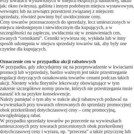
Przy towarach wystawionych w miejscu ekspozycji handlowej, takim
jak: okno (witryna), gablota i innym podobnym miejscu wystawowym,
wewnątrz lub na zewnątrz przestrzeni związanej z miejscem
sprzedaży, również powinny być uwidocznione ceny.
Ceny towarów przeznaczonych do sprzedaży, lecz umieszczonych w
miejscu niedostępnym i niewidocznym dla kupujących, a w
szczególności na zapleczu, uwidacznia się w zestawieniach cen,
zwanych “cennikami”. Cenniki wywiesza się, wykłada lub w inny
sposób udostępnia w miejscu sprzedaży towarów tak, aby były one
czytelne dla kupujących.
Oznaczenie cen w przypadku akcji rabatowych
W przypadku, gdy zdecydujemy się na przeprowadzenie w kwiaciarni
promocji lub wyprzedaży, bardzo ważnym jest także przestrzeganie
regulacji dotyczących oznakowania towarów cenami podczas takich
akcji. Niestety wielu florystów lekceważy obowiązujące w tym
zakresie szczegółowe normy prawne, których nie przestrzegania może
narazić ich na przykre konsekwencje.
Należy pamiętać o tym aby w trakcie akcji rabatowych podawać na
wywieszkach przy towarach oferowanych do sprzedaży promocyjnej
obok przekreślonej dotychczasowej ceny – cenę promocyjną,
uwzględniającą rabat.
W przypadku sprzedaży towarów po przecenie na wywieszkach
umieszczonych przy towarach przecenionych obok przekreślonej
dotychczasowej ceny i wyrazu, np. “przecena” a także przyczynę lub