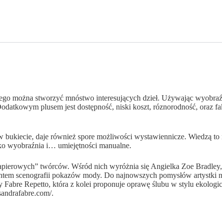
tórego można stworzyć mnóstwo interesujących dzieł. Używając wyobra
datkowym plusem jest dostępność, niski koszt, róznorodność, oraz fakt
bukiecie, daje również spore możliwości wystawiennicze. Wiedzą to na
ylko wyobraźnia i… umiejętności manualne.
papierowych” twórców. Wśród nich wyróżnia się Angielka Zoe Bradley, k
ntem scenografii pokazów mody. Do najnowszych pomysłów artystki nale
Fabre Repetto, która z kolei proponuje oprawę ślubu w stylu ekologiczn
sandrafabre.com/.