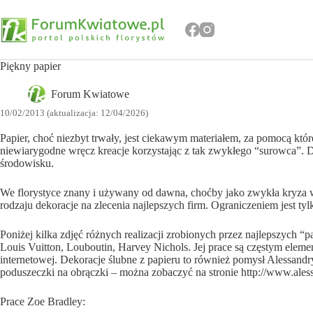
Przejdź
do
treści
Piękny papier
Forum Kwiatowe
10/02/2013 (aktualizacja: 12/04/2026)
Papier, choć niezbyt trwały, jest ciekawym materiałem, za pomocą k
niewiarygodne wręcz kreacje korzystając z tak zwykłego “surowca”. Do
środowisku.
We florystyce znany i używany od dawna, choćby jako zwykła kryza w 
rodzaju dekoracje na zlecenia najlepszych firm. Ograniczeniem jest t
Poniżej kilka zdjęć różnych realizacji zrobionych przez najlepszych “
Louis Vuitton, Louboutin, Harvey Nichols. Jej prace są częstym eleme
internetowej. Dekoracje ślubne z papieru to również pomysł Alessandry 
poduszeczki na obrączki – można zobaczyć na stronie http://www.ales
Prace Zoe Bradley: