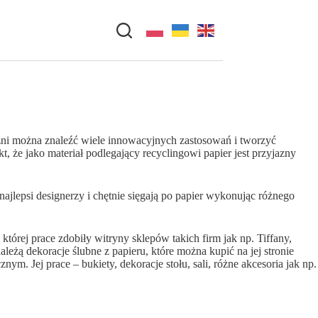
źni można znaleźć wiele innowacyjnych zastosowań i tworzyć
, że jako materiał podlegający recyclingowi papier jest przyjazny
jlepsi designerzy i chętnie sięgają po papier wykonując różnego
tórej prace zdobiły witryny sklepów takich firm jak np. Tiffany,
żą dekoracje ślubne z papieru, które można kupić na jej stronie
ym. Jej prace – bukiety, dekoracje stołu, sali, różne akcesoria jak np.