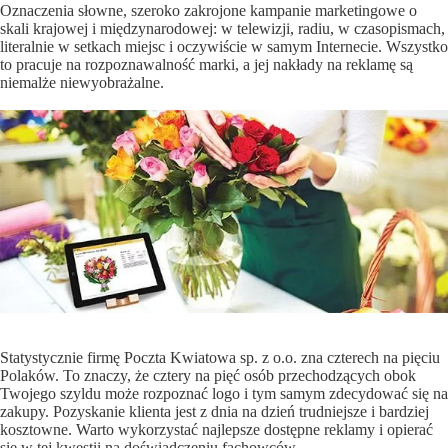
Oznaczenia słowne, szeroko zakrojone kampanie marketingowe o
skali krajowej i międzynarodowej: w telewizji, radiu, w czasopismach,
literalnie w setkach miejsc i oczywiście w samym Internecie. Wszystko
to pracuje na rozpoznawalność marki, a jej nakłady na reklamę są
niemalże niewyobrażalne.
Statystycznie firmę Poczta Kwiatowa sp. z o.o. zna czterech na pięciu
Polaków. To znaczy, że cztery na pięć osób przechodzących obok
Twojego szyldu może rozpoznać logo i tym samym zdecydować się na
zakupy. Pozyskanie klienta jest z dnia na dzień trudniejsze i bardziej
kosztowne. Warto wykorzystać najlepsze dostępne reklamy i opierać
się w tej kwestii na doświadczeniu fachowców.