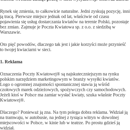
Rynek się zmienia, to całkowicie naturalne. Jedni zyskują pozycję, inni
ją tracą. Pierwsze miejsce jednak od lat, właściwie od czasu
pojawienia się usług dostarczania kwiatów na terenie Polski, pozostaje
bez zmian. Zajmuje je Poczta Kwiatowa sp. z o.o. z siedzibą w
Warszawie.
Oto pięć powodów, dlaczego tak jest i jakie korzyści może przynieść
to twojej kwiaciarni w sieci.
1. Reklama
Oznaczenia Poczty Kwiatowej® są najskuteczniejszym na rynku
polskim narzędziem marketingowym w branży wysyłki kwiatów.
Logo o ogromnej znajomości spontanicznej stawia ją wśród
czołowych marek odzieżowych, spożywczych czy samochodowych.
Jeżeli ktoś w Polsce ma zamiar wysłać kwiaty, szuka właśnie Poczty
Kwiatowej®.
Dlaczego? Ponieważ ją zna. Na tym polega dobra reklama. Widział ją
na tramwaju, w autobusie, na jednej z tysiąca witryn w dowolnej
miejscowości w Polsce, w kinie lub w teatrze. Po prostu gdzieś ją
widział.