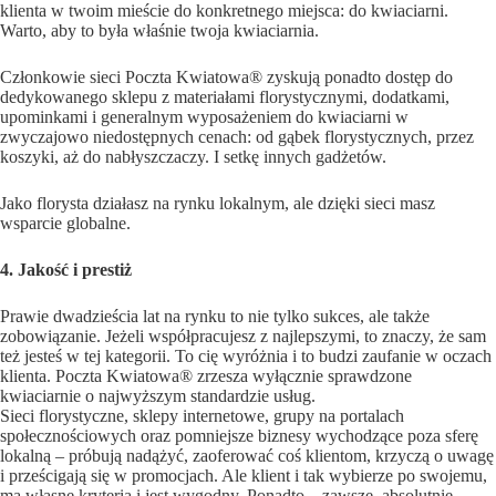
klienta w twoim mieście do konkretnego miejsca: do kwiaciarni.
Warto, aby to była właśnie twoja kwiaciarnia.
Członkowie sieci Poczta Kwiatowa® zyskują ponadto dostęp do
dedykowanego sklepu z materiałami florystycznymi, dodatkami,
upominkami i generalnym wyposażeniem do kwiaciarni w
zwyczajowo niedostępnych cenach: od gąbek florystycznych, przez
koszyki, aż do nabłyszczaczy. I setkę innych gadżetów.
Jako florysta działasz na rynku lokalnym, ale dzięki sieci masz
wsparcie globalne.
4. Jakość i prestiż
Prawie dwadzieścia lat na rynku to nie tylko sukces, ale także
zobowiązanie. Jeżeli współpracujesz z najlepszymi, to znaczy, że sam
też jesteś w tej kategorii. To cię wyróżnia i to budzi zaufanie w oczach
klienta. Poczta Kwiatowa® zrzesza wyłącznie sprawdzone
kwiaciarnie o najwyższym standardzie usług.
Sieci florystyczne, sklepy internetowe, grupy na portalach
społecznościowych oraz pomniejsze biznesy wychodzące poza sferę
lokalną – próbują nadążyć, zaoferować coś klientom, krzyczą o uwagę
i prześcigają się w promocjach. Ale klient i tak wybierze po swojemu,
ma własne kryteria i jest wygodny. Ponadto – zawsze, absolutnie