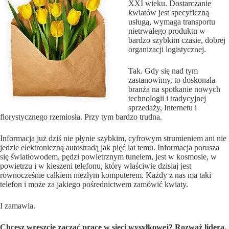
XXI wieku. Dostarczanie
kwiatów jest specyficzną
usługą, wymaga transportu
nietrwałego produktu w
bardzo szybkim czasie, dobrej
organizacji logistycznej.
Tak. Gdy się nad tym
zastanowimy, to doskonała
branża na spotkanie nowych
technologii i tradycyjnej
sprzedaży, Internetu i
florystycznego rzemiosła. Przy tym bardzo trudna.
Informacja już dziś nie płynie szybkim, cyfrowym strumieniem ani nie
jedzie elektroniczną autostradą jak pięć lat temu. Informacja porusza
się światłowodem, pędzi powietrznym tunelem, jest w kosmosie, w
powietrzu i w kieszeni telefonu, który właściwie dzisiaj jest
równocześnie całkiem niezłym komputerem. Każdy z nas ma taki
telefon i może za jakiego pośrednictwem zamówić kwiaty.
I zamawia.
Chcesz wreszcie zacząć pracę w sieci wysyłkowej? Rozważ lidera.