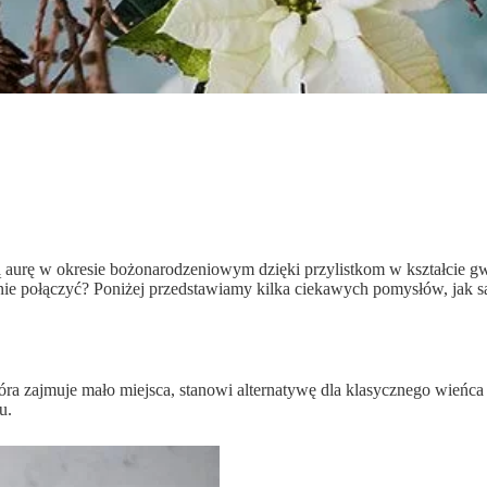
ną aurę w okresie bożonarodzeniowym dzięki przylistkom w kształcie g
h nie połączyć? Poniżej przedstawiamy kilka ciekawych pomysłów, j
tóra zajmuje mało miejsca, stanowi alternatywę dla klasycznego wieńc
u.