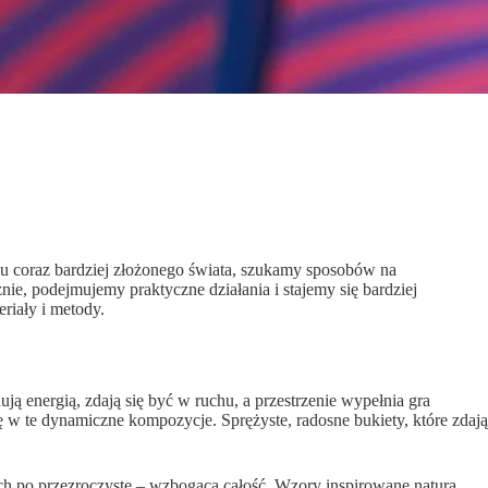
zu coraz bardziej złożonego świata, szukamy sposobów na
nie, podejmujemy praktyczne działania i stajemy się bardziej
riały i metody.
 energią, zdają się być w ruchu, a przestrzenie wypełnia gra
ię w te dynamiczne kompozycje. Sprężyste, radosne bukiety, które zdają
kich po przezroczyste – wzbogaca całość. Wzory inspirowane naturą,