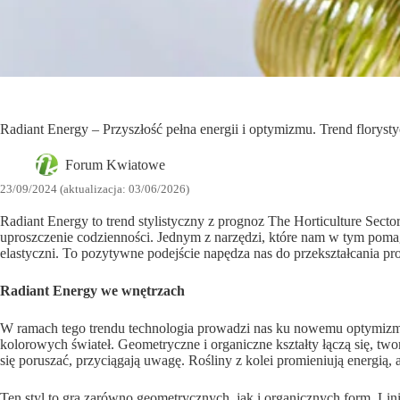
Radiant Energy – Przyszłość pełna energii i optymizmu. Trend floryst
Forum Kwiatowe
23/09/2024 (aktualizacja: 03/06/2026)
Radiant Energy to trend stylistyczny z prognoz The Horticulture Sec
uproszczenie codzienności. Jednym z narzędzi, które nam w tym pomagają
elastyczni. To pozytywne podejście napędza nas do przekształcania p
Radiant Energy we wnętrzach
W ramach tego trendu technologia prowadzi nas ku nowemu optymizmow
kolorowych świateł. Geometryczne i organiczne kształty łączą się, two
się poruszać, przyciągają uwagę. Rośliny z kolei promieniują energią, 
Ten styl to gra zarówno geometrycznych, jak i organicznych form. Lin