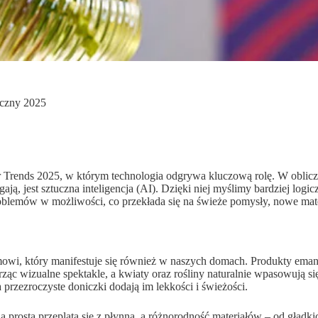
yczny 2025
tor Trends 2025, w którym technologia odgrywa kluczową rolę. W oblic
, jest sztuczna inteligencja (AI). Dzięki niej myślimy bardziej logicz
roblemów w możliwości, co przekłada się na świeże pomysły, nowe mate
i, który manifestuje się również w naszych domach. Produkty emanują
rząc wizualne spektakle, a kwiaty oraz rośliny naturalnie wpasowują s
a przezroczyste doniczki dodają im lekkości i świeżości.
ia prosta przeplata się z płynną, a różnorodność materiałów – od gład