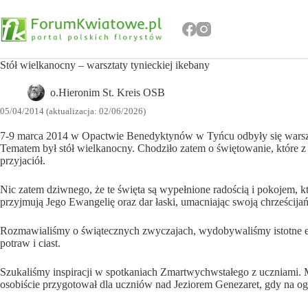
Przejdź
do
treści
Stół wielkanocny – warsztaty tynieckiej ikebany
o.Hieronim St. Kreis OSB
05/04/2014 (aktualizacja: 02/06/2026)
7-9 marca 2014 w Opactwie Benedyktynów w Tyńcu odbyły się warszta
Tematem był stół wielkanocny. Chodziło zatem o świętowanie, które z 
przyjaciół.
Nic zatem dziwnego, że te święta są wypełnione radością i pokojem, 
przyjmują Jego Ewangelię oraz dar łaski, umacniając swoją chrześcija
Rozmawialiśmy o świątecznych zwyczajach, wydobywaliśmy istotne ele
potraw i ciast.
Szukaliśmy inspiracji w spotkaniach Zmartwychwstałego z uczniami. 
osobiście przygotował dla uczniów nad Jeziorem Genezaret, gdy na ogni