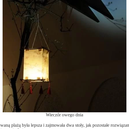
Wieczór owego dnia
waną plażą była lepsza i zajmowała dwa stoły, jak pozostałe rozwiąz