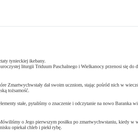
ty tynieckiej ikebany.
uroczystej liturgii Triduum Paschalnego i Wielkanocy przenosi się do 
które Zmartwychwstały dał swoim uczniom, stając pośród nich w wieczó
ńską tożsamość.
menty stałe, pytaliśmy o znaczenie i odczytanie na nowo Baranka wi
Mówiliśmy o Jego pierwszym posiłku po zmartwychwstaniu, kiedy w wi
sku opiekał chleb i piekł rybę.