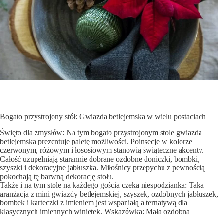
Bogato przystrojony stół: Gwiazda betlejemska w wielu postaciach
Święto dla zmysłów: Na tym bogato przystrojonym stole gwiazda
betlejemska prezentuje paletę możliwości. Poinsecje w kolorze
czerwonym, różowym i łososiowym stanowią świąteczne akcenty.
Całość uzupełniają starannie dobrane ozdobne doniczki, bombki,
szyszki i dekoracyjne jabłuszka. Miłośnicy przepychu z pewnością
pokochają tę barwną dekorację stołu.
Także i na tym stole na każdego gościa czeka niespodzianka: Taka
aranżacja z mini gwiazdy betlejemskiej, szyszek, ozdobnych jabłuszek,
bombek i karteczki z imieniem jest wspaniałą alternatywą dla
klasycznych imiennych winietek. Wskazówka: Mała ozdobna