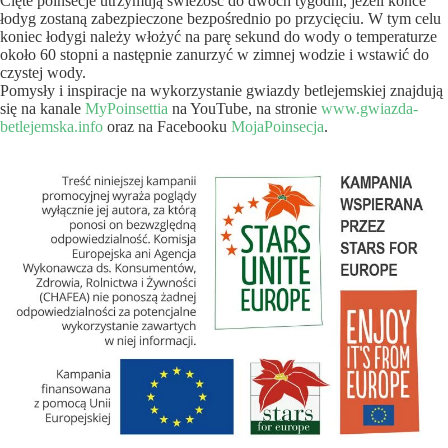
Cięte poinsecje utrzymują świeżość do dwóch tygodni, jeżeli końce
łodyg zostaną zabezpieczone bezpośrednio po przycięciu. W tym celu
koniec łodygi należy włożyć na parę sekund do wody o temperaturze
około 60 stopni a następnie zanurzyć w zimnej wodzie i wstawić do
czystej wody.
Pomysły i inspiracje na wykorzystanie gwiazdy betlejemskiej znajdują
się na kanale
MyPoinsettia
na YouTube, na stronie
www.gwiazda-
betlejemska.info
oraz na Facebooku
MojaPoinsecja
.