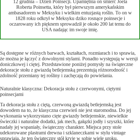
12 grudnia – Dzień Poinsecji. Upamiętnia on śmierć Joela
Roberta Poinsetta, który był pierwszym amerykańskim
ambasadorem w Meksyku i wielkim entuzjastą roślin. To on w
1828 roku odkrył w Meksyku dziko rosnące poinsecje i
oczarowany ich pięknem sprowadził je około 200 lat temu do
USA nadając im swoje imię.
Są dostępne w różnych barwach, kształtach, rozmiarach i to sprawia,
że można je łączyć z dowolnymi stylami. Ponadto występują w wersji
doniczkowej i ciętej. Przedstawione poniżej pomysły na świąteczne
dekoracje stołu z gwiazdą betlejemską prezentują różnorodność i
zdolność przemiany tej rośliny i zachęcają do powielania.
Naturalnie klasyczna: Dekoracja stołu z czerwonymi, ciętymi
poinsecjami
Ta dekoracja stołu z ciętą, czerwoną gwiazdą betlejemską jest
dowodem na to, że klasyczna czerwień nie jest staromodna. Do jej
wykonania wykorzystano cięte gwiazdy betlejemskie, niewielkie
świeczki i naturalne dodatki, jak mech, gałązki jodły i szyszki, które
nadały jej wspaniały, świąteczny charakter. Miejsca przy stole
udekorowane plastrami drewna i szklaneczkami w stylu vintage
sprawiają, że ten świąteczny stół kryje w sobie wiele uroku.