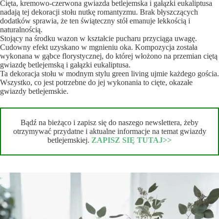
Cięta, kremowo-czerwona gwiazda betlejemska i gałązki eukaliptusa
nadają tej dekoracji stołu nutkę romantyzmu. Brak błyszczących
dodatków sprawia, że ten świąteczny stół emanuje lekkością i
naturalnością.
Stojący na środku wazon w kształcie pucharu przyciąga uwagę.
Cudowny efekt uzyskano w mgnieniu oka. Kompozycja została
wykonana w gąbce florystycznej, do której włożono na przemian ciętą
gwiazdę betlejemską i gałązki eukaliptusa.
Ta dekoracja stołu w modnym stylu green living ujmie każdego gościa.
Wszystko, co jest potrzebne do jej wykonania to cięte, okazałe
gwiazdy betlejemskie.
Bądź na bieżąco i zapisz się do naszego newslettera, żeby
otrzymywać przydatne i aktualne informacje na temat gwiazdy
betlejemskiej.
ZAPISZ SIĘ TUTAJ>>