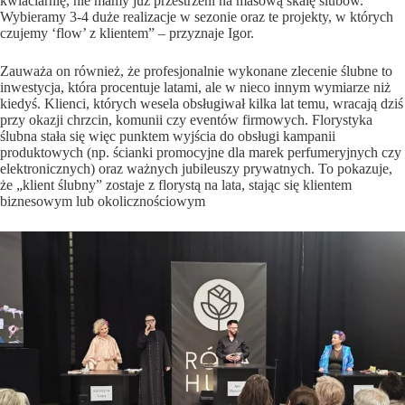
kwiaciarnię, nie mamy już przestrzeni na masową skalę ślubów.
Wybieramy 3-4 duże realizacje w sezonie oraz te projekty, w których
czujemy ‘flow’ z klientem” – przyznaje Igor.
​Zauważa on również, że profesjonalnie wykonane zlecenie ślubne to
inwestycja, która procentuje latami, ale w nieco innym wymiarze niż
kiedyś. Klienci, których wesela obsługiwał kilka lat temu, wracają dziś
przy okazji chrzcin, komunii czy eventów firmowych. Florystyka
ślubna stała się więc punktem wyjścia do obsługi kampanii
produktowych (np. ścianki promocyjne dla marek perfumeryjnych czy
elektronicznych) oraz ważnych jubileuszy prywatnych. To pokazuje,
że „klient ślubny” zostaje z florystą na lata, stając się klientem
biznesowym lub okolicznościowym