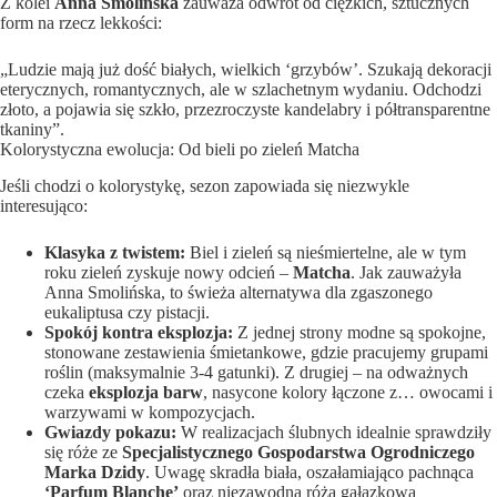
Z kolei
Anna Smolińska
zauważa odwrót od ciężkich, sztucznych
form na rzecz lekkości:
„Ludzie mają już dość białych, wielkich ‘grzybów’. Szukają dekoracji
eterycznych, romantycznych, ale w szlachetnym wydaniu. Odchodzi
złoto, a pojawia się szkło, przezroczyste kandelabry i półtransparentne
tkaniny”.
Kolorystyczna ewolucja: Od bieli po zieleń Matcha
Jeśli chodzi o kolorystykę, sezon zapowiada się niezwykle
interesująco:
Klasyka z twistem:
Biel i zieleń są nieśmiertelne, ale w tym
roku zieleń zyskuje nowy odcień –
Matcha
. Jak zauważyła
Anna Smolińska, to świeża alternatywa dla zgaszonego
eukaliptusa czy pistacji.
Spokój kontra eksplozja:
Z jednej strony modne są spokojne,
stonowane zestawienia śmietankowe, gdzie pracujemy grupami
roślin (maksymalnie 3-4 gatunki). Z drugiej – na odważnych
czeka
eksplozja barw
, nasycone kolory łączone z… owocami i
warzywami w kompozycjach.
Gwiazdy pokazu:
W realizacjach ślubnych idealnie sprawdziły
się róże ze
Specjalistycznego Gospodarstwa Ogrodniczego
Marka Dzidy
. Uwagę skradła biała, oszałamiająco pachnąca
‘Parfum Blanche’
oraz niezawodna róża gałązkowa