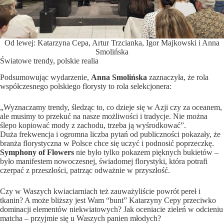
Od lewej: Katarzyna Cepa, Artur Trzcianka, Igor Majkowski i Anna
Smolińska
Światowe trendy, polskie realia
Podsumowując wydarzenie,
Anna Smolińska
zaznaczyła, że rola
współczesnego polskiego florysty to rola selekcjonera:
„Wyznaczamy trendy, śledząc to, co dzieje się w Azji czy za oceanem,
ale musimy to przekuć na nasze możliwości i tradycje. Nie można
ślepo kopiować mody z zachodu, trzeba ją wyśrodkować”.
Duża frekwencja i ogromna liczba pytań od publiczności pokazały, że
branża florystyczna w Polsce chce się uczyć i podnosić poprzeczkę.
Symphony of Flowers
nie było tylko pokazem pięknych bukietów –
było manifestem nowoczesnej, świadomej florystyki, która potrafi
czerpać z przeszłości, patrząc odważnie w przyszłość.
Czy w Waszych kwiaciarniach też zauważyliście powrót pereł i
tkanin? A może bliższy jest Wam “bunt” Katarzyny Cepy przeciwko
dominacji elementów niekwiatowych? Jak oceniacie zieleń w odcieniu
matcha – przyjmie się u Waszych panien młodych?