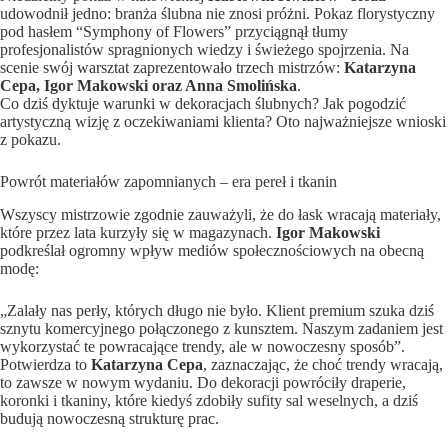
udowodnił jedno: branża ślubna nie znosi próżni. Pokaz florystyczny
pod hasłem “Symphony of Flowers” przyciągnął tłumy
profesjonalistów spragnionych wiedzy i świeżego spojrzenia. Na
scenie swój warsztat zaprezentowało trzech mistrzów:
Katarzyna
Cepa,
Igor Makowski
oraz Anna Smolińska
.
Co dziś dyktuje warunki w dekoracjach ślubnych? Jak pogodzić
artystyczną wizję z oczekiwaniami klienta? Oto najważniejsze wnioski
z pokazu.
Powrót materiałów zapomnianych – era pereł i tkanin
Wszyscy mistrzowie zgodnie zauważyli, że do łask wracają materiały,
które przez lata kurzyły się w magazynach.
Igor Makowski
podkreślał ogromny wpływ mediów społecznościowych na obecną
modę:
„Zalały nas perły, których długo nie było. Klient premium szuka dziś
sznytu komercyjnego połączonego z kunsztem. Naszym zadaniem jest
wykorzystać te powracające trendy, ale w nowoczesny sposób”.
Potwierdza to
Katarzyna Cepa
, zaznaczając, że choć trendy wracają,
to zawsze w nowym wydaniu. Do dekoracji powróciły draperie,
koronki i tkaniny, które kiedyś zdobiły sufity sal weselnych, a dziś
budują nowoczesną strukturę prac.