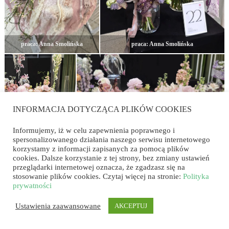
praca: Anna Smolińska
praca: Anna Smolińska
INFORMACJA DOTYCZĄCA PLIKÓW COOKIES
Informujemy, iż w celu zapewnienia poprawnego i
praca: Anna
spersonalizowanego działania naszego serwisu internetowego
Smolińska
praca: Anna Smolińska
korzystamy z informacji zapisanych za pomocą plików
cookies. Dalsze korzystanie z tej strony, bez zmiany ustawień
przeglądarki internetowej oznacza, że zgadzasz się na
stosowanie plików cookies. Czytaj więcej na stronie:
Polityka
prywatności
Ustawienia zaawansowane
AKCEPTUJ