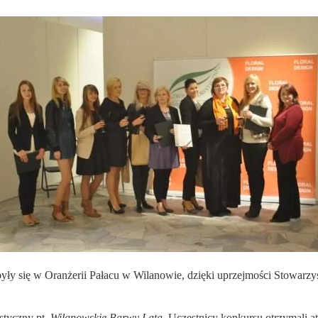
ły się w Oranżerii Pałacu w Wilanowie, dzięki uprzejmości Stowarzy
styczny pt.
Wilanowskie Barwy Lata.
Uczestnicy konkursu otrzymali at