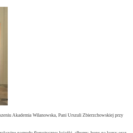
szeniu Akademia Wilanowska, Pani Urszuli Zbierzchowskiej przy
rakcyjne nagrody florystyczne: książki, albumy, bony na kursy oraz