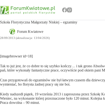
Przejdź
do
treści
Szkoła Florystyczna Małgorzaty Niskiej – egzaminy
Forum Kwiatowe
28/09/2013 (aktualizacja: 13/04/2026)
[imagebrowser id=18]
Tak to już jest, że co dobre to się szybko kończy… i tak grono Abs
pań, które wykonały fantastyczne prace, oczywiście pod okiem pani M
Czas przygotowań do egzaminów nie był łatwym czasem dla dziewczyn. 
wymieniać, bo florysta żadnej pracy się nie boi.
Kiedy nadszedł piątek, 19 września 2013 i zaproszona przez Szkołę K
Wieniec, na wykonanie której przeznaczone było 120 minut. Kolejna kat
Praca dowolna – 90 minut.