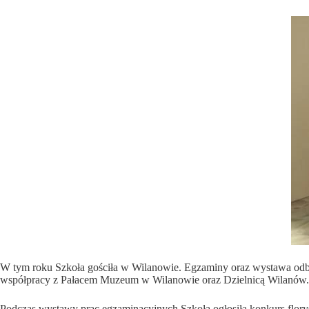
W tym roku Szkoła gościła w Wilanowie. Egzaminy oraz wystawa odby
współpracy z Pałacem Muzeum w Wilanowie oraz Dzielnicą Wilanów.
Podczas wystawy prac egzaminacyjnych Szkoła ogłosiła konkurs flory