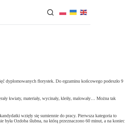
ziewięć dyplomowanych florystek. Do egzaminu końcowego podeszło 9
rały kwiaty, materiały, wycinały, kleiły, malowały… Można tak
andydatki wzięły się sumiennie do pracy. Pierwsza kategoria to
nie była Ozdoba ślubna, na którą przeznaczono 60 minut, a na koniec