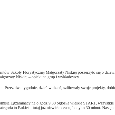
olwentów Szkoły Florystycznej Małgorzaty Niskiej poszerzyło się o d
ałgorzaty Niskiej – opiekuna grup i wykładowcy.
Przez dwa tygodnie, dzień w dzień, szlifowały swoje projekty, dobie
omisja Egzaminacyjna o godz.9.30 ogłosiła wielkie START, wszystkie k
egoria to Bukiet – tutaj już niewiele czasu, bo tyko 30 minut. Następ