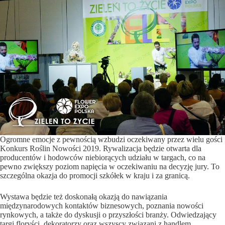
Ogromne emocje z pewnością wzbudzi oczekiwany przez wielu gości
Konkurs Roślin Nowości 2019. Rywalizacja będzie otwarta dla
producentów i hodowców niebiorących udziału w targach, co na
pewno zwiększy poziom napięcia w oczekiwaniu na decyzję jury. To
szczególna okazja do promocji szkółek w kraju i za granicą.
Wystawa będzie też doskonałą okazją do nawiązania
międzynarodowych kontaktów biznesowych, poznania nowości
rynkowych, a także do dyskusji o przyszłości branży. Odwiedzający
targi floryści, dekoratorzy oraz wszyscy związani z handlem