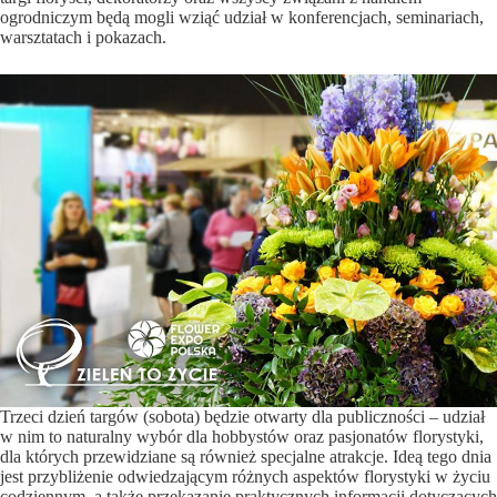
ogrodniczym będą mogli wziąć udział w konferencjach, seminariach,
warsztatach i pokazach.
Trzeci dzień targów (sobota) będzie otwarty dla publiczności – udział
w nim to naturalny wybór dla hobbystów oraz pasjonatów florystyki,
dla których przewidziane są również specjalne atrakcje. Ideą tego dnia
jest przybliżenie odwiedzającym różnych aspektów florystyki w życiu
codziennym, a także przekazanie praktycznych informacji dotyczących