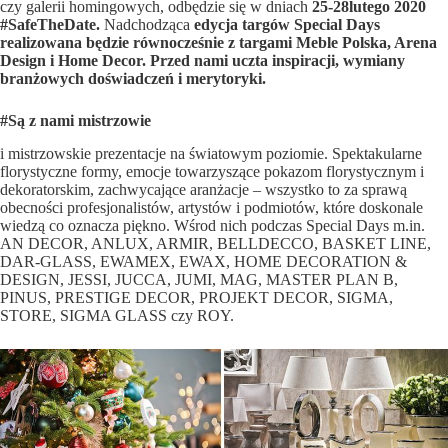
czy galerii homingowych, odbędzie się w dniach
25-28lutego 2020
#SafeTheDate.
Nadchodząca
edycja targów Special Days
realizowana będzie równocześnie z targami Meble Polska, Arena
Design i Home Decor. Przed nami uczta inspiracji, wymiany
branżowych doświadczeń i merytoryki.
#Są z nami mistrzowie
i mistrzowskie prezentacje na światowym poziomie. Spektakularne
florystyczne formy, emocje towarzyszące pokazom florystycznym i
dekoratorskim, zachwycające aranżacje – wszystko to za sprawą
obecności profesjonalistów, artystów i podmiotów, które doskonale
wiedzą co oznacza piękno. Wśrod nich podczas Special Days m.in.
AN DECOR, ANLUX, ARMIR, BELLDECCO, BASKET LINE,
DAR-GLASS, EWAMEX, EWAX, HOME DECORATION &
DESIGN, JESSI, JUCCA, JUMI, MAG, MASTER PLAN B,
PINUS, PRESTIGE DECOR, PROJEKT DECOR, SIGMA,
STORE, SIGMA GLASS czy ROY.