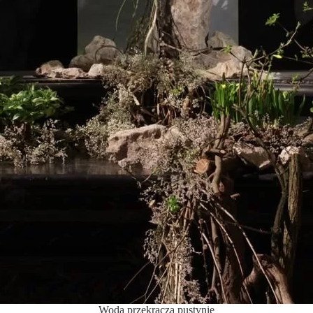
Woda przekracza pustynię