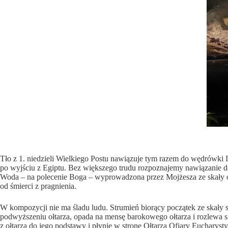
Tło z 1. niedzieli Wielkiego Postu nawiązuje tym razem do wędrówki I
po wyjściu z Egiptu. Bez większego trudu rozpoznajemy nawiązanie d
Woda – na polecenie Boga – wyprowadzona przez Mojżesza ze skały oc
od śmierci z pragnienia.
W kompozycji nie ma śladu ludu. Strumień biorący początek ze skały s
podwyższeniu ołtarza, opada na mensę barokowego ołtarza i rozlewa s
z ołtarza do jego podstawy i płynie w stronę Ołtarza Ofiary Eucharysty