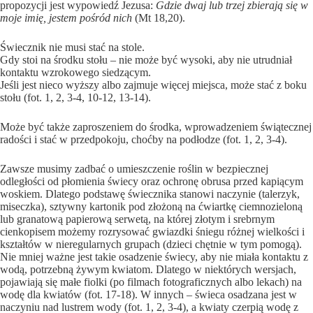
propozycji jest wypowiedź Jezusa:
Gdzie dwaj lub trzej zbierają się w
moje imię, jestem pośród nich
(Mt 18,20).
Świecznik nie musi stać na stole.
Gdy stoi na środku stołu – nie może być wysoki, aby nie utrudniał
kontaktu wzrokowego siedzącym.
Jeśli jest nieco wyższy albo zajmuje więcej miejsca, może stać z boku
stołu (fot. 1, 2, 3-4, 10-12, 13-14).
Może być także zaproszeniem do środka, wprowadzeniem świątecznej
radości i stać w przedpokoju, choćby na podłodze (fot. 1, 2, 3-4).
Zawsze musimy zadbać o umieszczenie roślin w bezpiecznej
odległości od płomienia świecy oraz ochronę obrusa przed kapiącym
woskiem. Dlatego podstawę świecznika stanowi naczynie (talerzyk,
miseczka), sztywny kartonik pod złożoną na ćwiartkę ciemnozieloną
lub granatową papierową serwetą, na której złotym i srebrnym
cienkopisem możemy rozrysować gwiazdki śniegu różnej wielkości i
kształtów w nieregularnych grupach (dzieci chętnie w tym pomogą).
Nie mniej ważne jest takie osadzenie świecy, aby nie miała kontaktu z
wodą, potrzebną żywym kwiatom. Dlatego w niektórych wersjach,
pojawiają się małe fiolki (po filmach fotograficznych albo lekach) na
wodę dla kwiatów (fot. 17-18). W innych – świeca osadzana jest w
naczyniu nad lustrem wody (fot. 1, 2, 3-4), a kwiaty czerpią wodę z