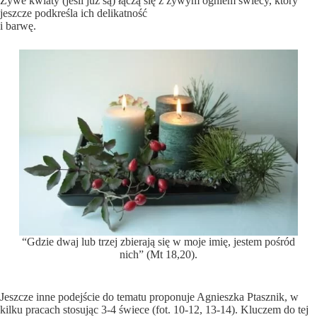
Żywe kwiaty (jeśli już są) łączą się z żywym ogniem świecy, który
jeszcze podkreśla ich delikatność
i barwę.
“Gdzie dwaj lub trzej zbierają się w moje imię, jestem pośród
nich” (Mt 18,20).
Jeszcze inne podejście do tematu proponuje Agnieszka Ptasznik, w
kilku pracach stosując 3-4 świece (fot. 10-12, 13-14). Kluczem do tej