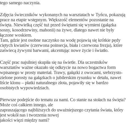
tego samego naczynia.
Zdjęcia świeczników wykonanych na warsztatach w Tyńcu, pokazują
prace na etapie wstępnym. Większość elementów pozostanie na
święta. Niewielką część tuż przed świętami się wymieni (gałązka
sosny, kosodrzewiny, mahonii) na żywe, dlatego nawet nie były
łączone woskiem.
Tam, gdzie jest osobne naczynko na wodę pojawią się krótkie pędy
ciętych kwiatów (czerwona poinsecja, biała i czerwona frezja), które
zaświecą żywymi barwami, akcentując nowe życie i światło.
Część prac najsilniej skupiła się na świetle. Dla uczestników
warsztatów ważne okazało się odkrycie na nowo bogactwa form
wpisanego w prosty materiał. Trawy, gałązki z owocami, srebrzysto-
zielone porosty na gałązkach o jubilerskim rysunku w detalu, nawet
liście klonu – płatki naturalnego złota, pojawiły się w bardzo
osobistych wypowiedziach.
Pierwsze podejście do tematu za nami. Co stanie na stołach na święta?
Może coś całkiem innego, ale
zapraszającego najbliższych do uważniejszego czytania świata, który
jest wokół nas i tworzenia nowej
jakości więzi między nami?