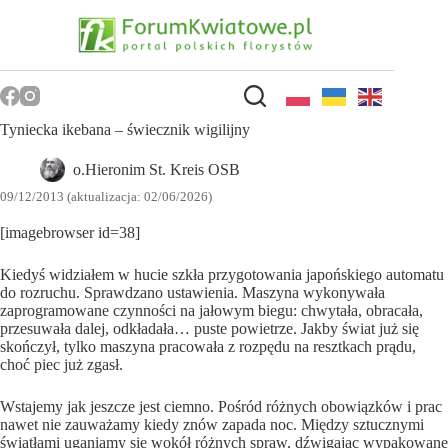
Przejdź
do
treści
Tyniecka ikebana – świecznik wigilijny
o.Hieronim St. Kreis OSB
09/12/2013 (aktualizacja: 02/06/2026)
[imagebrowser id=38]
Kiedyś widziałem w hucie szkła przygotowania japońskiego automatu
do rozruchu. Sprawdzano ustawienia. Maszyna wykonywała
zaprogramowane czynności na jałowym biegu: chwytała, obracała,
przesuwała dalej, odkładała… puste powietrze. Jakby świat już się
skończył, tylko maszyna pracowała z rozpędu na resztkach prądu,
choć piec już zgasł.
Wstajemy jak jeszcze jest ciemno. Pośród różnych obowiązków i prac
nawet nie zauważamy kiedy znów zapada noc. Między sztucznymi
światłami uganiamy się wokół różnych spraw, dźwigając wypakowane