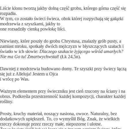
Liście klonu tworzą jakby dolną część grobu, którego górna część się
rozpadła.
W tym, co zostało świeci świeca, obok której rozpychają się gałązki
modrzewia z szyszkami, jakby to
one rozsadziły cienką powłokę liści.
Niewiasty, które poszły do grobu Chrystusa, znalazły grób pusty, a
zamiast mroku, spotkały dwóch mężczyzn w błyszczących szatach i
światło w ich słowie:
Dlaczego szukacie żyjącego wśród umarłych?
Nie ma Go tu! Zmartwychwstał!
(Łk 24,5n).
Dawniej z modrzewia budowano domy. Te szyszki przy świecy łączą
się już z Alleluja! Jestem u Ojca
i wrócę po Was.
Ważnym elementem przy świeczniku jest cień rzucony na ściany i na
obrus. Podkreśla przestrzenność każdej kompozycji, charakter każdej
rośliny.
Prosty, kruchy materiał, noszący nasiona, owoce. Naturalny, bez
dodatkowych upiększeń. To, co wymyślił Bóg. Znak, że wielkich
rzeczy dokonuje przez rzeczy małe, niepozorne i ulotne.