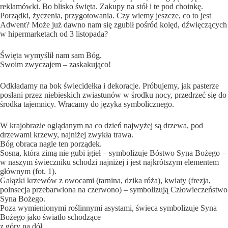
reklamówki. Bo blisko święta. Zakupy na stół i te pod choinkę.
Porządki, życzenia, przygotowania. Czy wiemy jeszcze, co to jest
Adwent? Może już dawno nam się zgubił pośród kolęd, dźwięczących
w hipermarketach od 3 listopada?
Święta wymyślił nam sam Bóg.
Swoim zwyczajem – zaskakująco!
Odkładamy na bok świecidełka i dekoracje. Próbujemy, jak pasterze
posłani przez niebieskich zwiastunów w środku nocy, przedrzeć się do
środka tajemnicy. Wracamy do języka symbolicznego.
W krajobrazie oglądanym na co dzień najwyżej są drzewa, pod
drzewami krzewy, najniżej zwykła trawa.
Bóg obraca nagle ten porządek.
Sosna, która zimą nie gubi igieł – symbolizuje Bóstwo Syna Bożego –
w naszym świeczniku schodzi najniżej i jest najkrótszym elementem
głównym (fot. 1).
Gałązki krzewów z owocami (tarnina, dzika róża), kwiaty (frezja,
poinsecja przebarwiona na czerwono) – symbolizują Człowieczeństwo
Syna Bożego.
Poza wymienionymi roślinnymi asystami, świeca symbolizuje Syna
Bożego jako światło schodzące
z góry na dół.