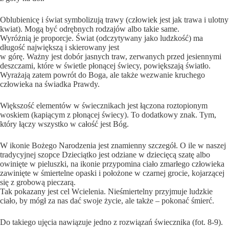
Oblubienicę i świat symbolizują trawy (człowiek jest jak trawa i ulotny
kwiat). Mogą być odrębnych rodzajów albo takie same.
Wyróżnią je proporcje. Świat (odczytywany jako ludzkość) ma
długość największą i skierowany jest
w górę. Ważny jest dobór jasnych traw, zerwanych przed jesiennymi
deszczami, które w świetle płonącej świecy, powiększają światło.
Wyrażają zatem powrót do Boga, ale także wezwanie kruchego
człowieka na świadka Prawdy.
Większość elementów w świecznikach jest łączona roztopionym
woskiem (kapiącym z płonącej świecy). To dodatkowy znak. Tym,
który łączy wszystko w całość jest Bóg.
W ikonie Bożego Narodzenia jest znamienny szczegół. O ile w naszej
tradycyjnej szopce Dzieciątko jest odziane w dziecięcą szatę albo
owinięte w pieluszki, na ikonie przypomina ciało zmarłego człowieka
zawinięte w śmiertelne opaski i położone w czarnej grocie, kojarzącej
się z grobową pieczarą.
Tak pokazany jest cel Wcielenia. Nieśmiertelny przyjmuje ludzkie
ciało, by mógł za nas dać swoje życie, ale także – pokonać śmierć.
Do takiego ujęcia nawiązuje jedno z rozwiązań świecznika (fot. 8-9).