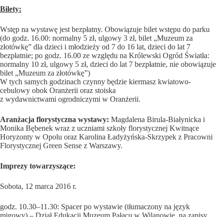
Bilety:
Wstęp na wystawę jest bezpłatny. Obowiązuje bilet wstępu do parku
(do godz. 16.00: normalny 5 zł, ulgowy 3 zł, bilet „Muzeum za
złotówkę” dla dzieci i młodzieży od 7 do 16 lat, dzieci do lat 7
bezpłatnie; po godz. 16.00 ze względu na Królewski Ogród Światła:
normalny 10 zł, ulgowy 5 zł, dzieci do lat 7 bezpłatnie, nie obowiązuje
bilet „Muzeum za złotówkę”)
W tych samych godzinach czynny będzie kiermasz kwiatowo-
cebulowy obok Oranżerii oraz stoiska
z wydawnictwami ogrodniczymi w Oranżerii.
Aranżacja florystyczna wystawy:
Magdalena Birula-Białynicka i
Monika Bębenek wraz z uczniami szkoły florystycznej Kwitnące
Horyzonty w Opolu oraz Karolina Ładyżyńska-Skrzypek z Pracowni
Florystycznej Green Sense z Warszawy.
Imprezy towarzyszące:
Sobota, 12 marca 2016 r.
godz. 10.30–11.30: Spacer po wystawie (tłumaczony na język
migowy) – Dział Edukacji Muzeum Pałacu w Wilanowie, na zapisy