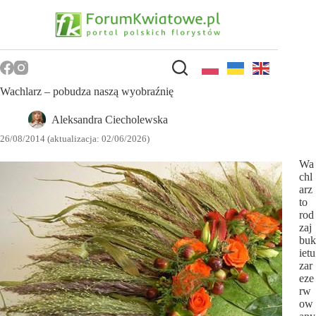
Przejdź
do
treści
Wachlarz – pobudza naszą wyobraźnię
Aleksandra Ciecholewska
26/08/2014 (aktualizacja: 02/06/2026)
Wa
chl
arz
to
rod
zaj
buk
ietu
zar
eze
rw
ow