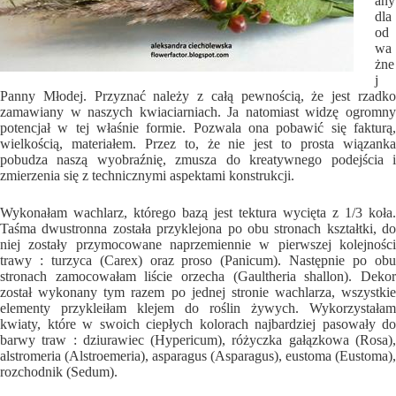
any
dla
od
wa
żne
j
Panny Młodej. Przyznać należy z całą pewnością, że jest rzadko
zamawiany w naszych kwiaciarniach. Ja natomiast widzę ogromny
potencjał w tej właśnie formie. Pozwala ona pobawić się fakturą,
wielkością, materiałem. Przez to, że nie jest to prosta wiązanka
pobudza naszą wyobraźnię, zmusza do kreatywnego podejścia i
zmierzenia się z technicznymi aspektami konstrukcji.
Wykonałam wachlarz, którego bazą jest tektura wycięta z 1/3 koła.
Taśma dwustronna została przyklejona po obu stronach kształtki, do
niej zostały przymocowane naprzemiennie w pierwszej kolejności
trawy : turzyca (Carex) oraz proso (Panicum). Następnie po obu
stronach zamocowałam liście orzecha (Gaultheria shallon). Dekor
został wykonany tym razem po jednej stronie wachlarza, wszystkie
elementy przykleiłam klejem do roślin żywych. Wykorzystałam
kwiaty, które w swoich ciepłych kolorach najbardziej pasowały do
barwy traw : dziurawiec (Hypericum), różyczka gałązkowa (Rosa),
alstromeria (Alstroemeria), asparagus (Asparagus), eustoma (Eustoma),
rozchodnik (Sedum).