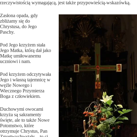
rzeczywistością wymagającą, jest także przypowieścią-wskazówką.
Zasłona opada,
gdy
zbliżamy się do
Chrystusa, do Jego
Paschy.
Pod Jego krzyżem stała
Jego Matka, którą dał jako
Matkę umiłowanemu
uczniowi i nam.
Pod krzyżem odczytywała
Jego i własną tajemnicę w
węźle Nowego i
Wiecznego Przymierza
Boga z człowiekiem.
Duchowymi owocami
krzyża są sakramenty
święte, ale to także Nowe
Potomstwo, które
otrzymuje Chrystus, Pan
Zmartwychwstały – to ci,