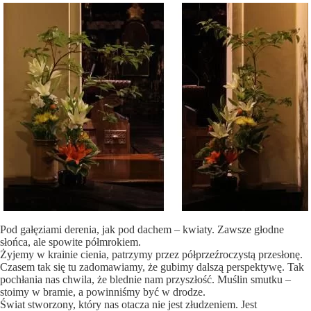
Pod gałęziami derenia, jak pod dachem – kwiaty. Zawsze głodne
słońca, ale spowite półmrokiem.
Żyjemy w krainie cienia, patrzymy przez półprzeźroczystą przesłonę.
Czasem tak się tu zadomawiamy, że gubimy dalszą perspektywę. Tak
pochłania nas chwila, że blednie nam przyszłość. Muślin smutku –
stoimy w bramie, a powinniśmy być w drodze.
Świat stworzony, który nas otacza nie jest złudzeniem. Jest