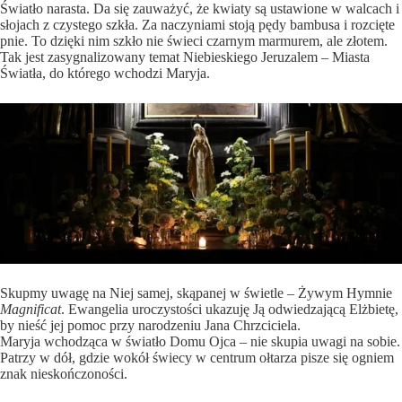
Światło narasta. Da się zauważyć, że kwiaty są ustawione w walcach i
słojach z czystego szkła. Za naczyniami stoją pędy bambusa i rozcięte
pnie. To dzięki nim szkło nie świeci czarnym marmurem, ale złotem.
Tak jest zasygnalizowany temat Niebieskiego Jeruzalem – Miasta
Światła, do którego wchodzi Maryja.
Skupmy uwagę na Niej samej, skąpanej w świetle – Żywym Hymnie
Magnificat
. Ewangelia uroczystości ukazuję Ją odwiedzającą Elżbietę,
by nieść jej pomoc przy narodzeniu Jana Chrzciciela.
Maryja wchodząca w światło Domu Ojca – nie skupia uwagi na sobie.
Patrzy w dół, gdzie wokół świecy w centrum ołtarza pisze się ogniem
znak nieskończoności.