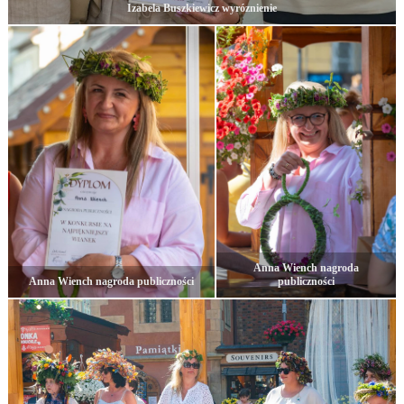
Izabela Buszkiewicz wyróznienie
Anna Wiench nagroda
Anna Wiench nagroda publiczności
publiczności