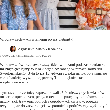
Wrocław zachwycił wiankami po raz piętnasty!
Agnieszka Mitko - Kominek
17/06/2025 (aktualizacja: 11/04/2026)
Wrocław znów oczarował wszystkich wiankami podczas
konkursu
na Najpiękniejszy Wianek
organizowanego w ramach Jarmarku
Świętojańskiego. Była to już
15. edycja
i z roku na rok pojawiają się
coraz bardziej wyszukane, przemyślane i pięknie, starannie
wyplecione wianki.
Tym razem uczestnicy zaprezentowali aż 40 niezwykłych wianków –
misternie uplecionych, pełnych detali. Inspiracji było mnóstwo – od
natury, ziół, traw oraz polnych i ogrodowych kwiatów, poprzez
recykling, aż do zaczerpnięcia wspomnień z podróży czy wyśnionych