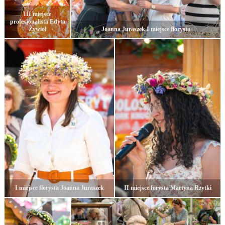
III miejsce
profesjonalista Edyta
Żywioł
Joanna Juraszek I miejsce florysta
I miejsce florysta Joanna Juraszek
II miejsce forysta Martyna Rzytki