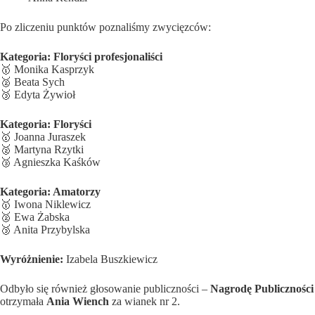
Po zliczeniu punktów poznaliśmy zwycięzców:
Kategoria: Floryści profesjonaliści
🥇 Monika Kasprzyk
🥈 Beata Sych
🥉 Edyta Żywioł
Kategoria: Floryści
🥇 Joanna Juraszek
🥈 Martyna Rzytki
🥉 Agnieszka Kaśków
Kategoria: Amatorzy
🥇 Iwona Niklewicz
🥈 Ewa Żabska
🥉 Anita Przybylska
Wyróżnienie:
Izabela Buszkiewicz
Odbyło się również głosowanie publiczności –
Nagrodę Publiczności
otrzymała
Ania Wiench
za wianek nr 2.