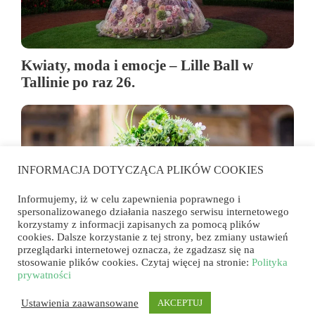
Kwiaty, moda i emocje – Lille Ball w
Tallinie po raz 26.
INFORMACJA DOTYCZĄCA PLIKÓW COOKIES
Informujemy, iż w celu zapewnienia poprawnego i
spersonalizowanego działania naszego serwisu internetowego
korzystamy z informacji zapisanych za pomocą plików
cookies. Dalsze korzystanie z tej strony, bez zmiany ustawień
przeglądarki internetowej oznacza, że zgadzasz się na
stosowanie plików cookies. Czytaj więcej na stronie:
Polityka
Konkurs na Najpiękniejszy Wianek – już
prywatności
15 czerwca na wrocławskim rynku!
Ustawienia zaawansowane
AKCEPTUJ