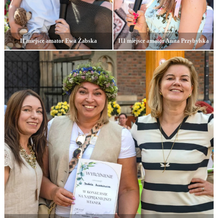
II miejsce amator Ewa Żabska
III miejsce amator Anita Przybylska