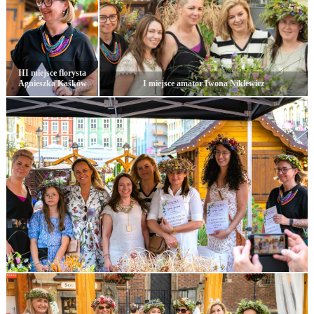
III miejsce florysta
Agnieszka Kaśków
I miejsce amator Iwona Niklewicz