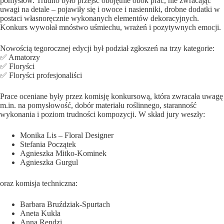
pomysłów. Trudno było przejść obojętnie obok prac, nie zwracając
uwagi na detale – pojawiły się i owoce i nasienniki, drobne dodatki w
postaci własnoręcznie wykonanych elementów dekoracyjnych.
Konkurs wywołał mnóstwo uśmiechu, wrażeń i pozytywnych emocji.
Nowością tegorocznej edycji był podział zgłoszeń na trzy kategorie:
✅ Amatorzy
✅ Floryści
✅ Floryści profesjonaliści
Prace oceniane były przez komisję konkursową, która zwracała uwagę
m.in. na pomysłowość, dobór materiału roślinnego, staranność
wykonania i poziom trudności kompozycji. W skład jury weszły:
Monika Lis – Floral Designer
Stefania Początek
Agnieszka Mitko-Kominek
Agnieszka Gurgul
oraz komisja techniczna:
Barbara Bruździak-Spurtach
Aneta Kukla
Anna Rendzi