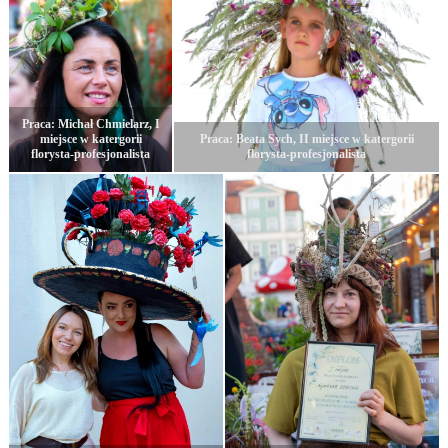
Praca: Michał Chmielarz, I
miejsce w katergorii
Praca: Beata Sych, II miejsce w katergorii
florysta-profesjonalista
florysta-profesjonalista