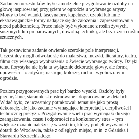
Zadaniem uczestników było samodzielne przygotowanie ozdoby na
głowę inspirowanej przyjęciem w ogrodzie u wybranego artysty.
Mogły to być wianki, fascynatory, kapelusze, czapki lub inne
ekstrawaganckie formy nadające się do założenia i zaprezentowania
przed publicznością. Prace miały być wykonane z roślin żywych,
suszonych lub preparowanych, dowolną techniką, ale bez użycia roślin
sztucznych.
Tak postawione zadanie otwierało szerokie pole interpretacji.
Uczestnicy mogli odwołać się do malarstwa, muzyki, literatury, teatru,
filmu czy własnego wyobrażenia o świecie wybranego twórcy. Dzięki
temu florystyka nie była tu wyłącznie dekoracją głowy, ale formą
opowieści – o artyście, nastroju, kolorze, ruchu i wyobrażonym
ogrodzie.
Poziom przygotowanych prac był bardzo wysoki. Ozdoby były
przemyślane, starannie skonstruowane i dopracowane w detalach.
Widać było, że uczestnicy potraktowali temat nie jako prostą
dekorację, ale jako zadanie wymagające interpretacji, cierpliwości i
technicznej precyzji. Przygotowanie wielu prac wymagało dużego
zaangażowania, czasu i odporności na konkursowy stres – tym
większe uznanie należy się wszystkim, którzy podjęli wyzwanie i
dotarli do Wrocławia, także z odległych miejsc, m.in. z Gdańska i
Stargardu Szczecińskiego.