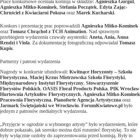
Prace konkursowe oceniała komisja w składzie:
Agnieszka Gurgul
,
Agnieszka Mitko-Kominek
,
Stefania Początek
,
Edyta Zając-
Chruściel z Kwiaciarni Pokusa
oraz
Marek Kucharski
.
Konkurs i prezentację prac poprowadzili
Agnieszka Mitko-Kominek
oraz
Tomasz Chrąchol z TCH Animation
. Nad sprawnym
przebiegiem wydarzenia czuwały asystentki:
Aneta, Ania, Anna
Rendzi i Viola
. Za dokumentację fotograficzną odpowiadał
Tomasz
Kupis
.
Partnerzy i patroni wydarzenia
Nagrody w konkursie ufundowali:
Kwitnące Horyzonty – Szkoła
Florystyczna
,
Maciej Krzus Mistrzowska Szkoła Florystyki
,
Międzynarodowy Instytut Florystyczny
,
Stowarzyszenie
Florystów Polskich
,
OASIS Floral Products Polska
,
PIK Wrocław
Hurtownia Artykułów Florystycznych
,
Agnieszka Mitko-Kominek
Pracownia Florystyczna
,
Pianoforte Agencja Artystyczna
oraz
Jarmark Świętojański we Wrocławiu
.
ForumKwiatowe.pl
było
jednym z patronów medialnych wydarzenia.
„Przyjęcie w ogrodzie u wybranego artysty” było wydarzeniem, które
dobrze pokazało, jak szeroko można dziś rozumieć florystykę. To nie
były wyłącznie ozdoby do zaprezentowania przed komisją. Były to