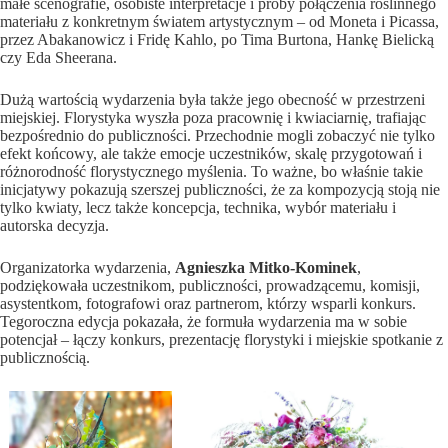
małe scenografie, osobiste interpretacje i próby połączenia roślinnego
materiału z konkretnym światem artystycznym – od Moneta i Picassa,
przez Abakanowicz i Fridę Kahlo, po Tima Burtona, Hankę Bielicką
czy Eda Sheerana.
Dużą wartością wydarzenia była także jego obecność w przestrzeni
miejskiej. Florystyka wyszła poza pracownię i kwiaciarnię, trafiając
bezpośrednio do publiczności. Przechodnie mogli zobaczyć nie tylko
efekt końcowy, ale także emocje uczestników, skalę przygotowań i
różnorodność florystycznego myślenia. To ważne, bo właśnie takie
inicjatywy pokazują szerszej publiczności, że za kompozycją stoją nie
tylko kwiaty, lecz także koncepcja, technika, wybór materiału i
autorska decyzja.
Organizatorka wydarzenia,
Agnieszka Mitko-Kominek
,
podziękowała uczestnikom, publiczności, prowadzącemu, komisji,
asystentkom, fotografowi oraz partnerom, którzy wsparli konkurs.
Tegoroczna edycja pokazała, że formuła wydarzenia ma w sobie
potencjał – łączy konkurs, prezentację florystyki i miejskie spotkanie z
publicznością.