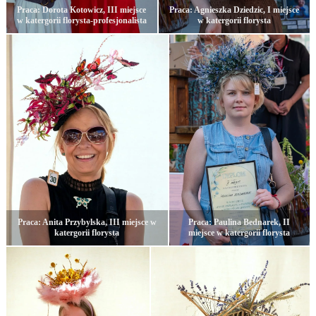
Praca: Dorota Kotowicz, III miejsce
Praca: Agnieszka Dziedzic, I miejsce
w katergorii florysta-profesjonalista
w katergorii florysta
Praca: Anita Przybylska, III miejsce w
Praca: Paulina Bednarek, II
katergorii florysta
miejsce w katergorii florysta