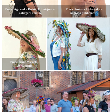
Praca: Agnieszka Dolata, III miejsce w
Praca: Justyna Lipkowska -
katergorii amator
nagroda publiczności
Praca: Anna Wiench -
wyróżnienie