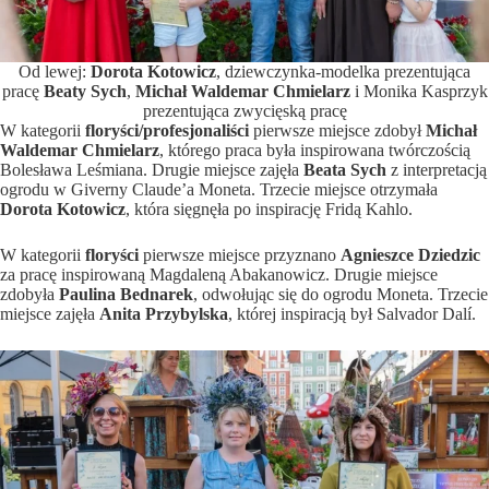
Od lewej:
Dorota Kotowicz
, dziewczynka-modelka prezentująca
pracę
Beaty Sych
,
Michał Waldemar Chmielarz
i Monika Kasprzyk
prezentująca zwycięską pracę
W kategorii
floryści/profesjonaliści
pierwsze miejsce zdobył
Michał
Waldemar Chmielarz
, którego praca była inspirowana twórczością
Bolesława Leśmiana. Drugie miejsce zajęła
Beata Sych
z interpretacją
ogrodu w Giverny Claude’a Moneta. Trzecie miejsce otrzymała
Dorota Kotowicz
, która sięgnęła po inspirację Fridą Kahlo.
W kategorii
floryści
pierwsze miejsce przyznano
Agnieszce Dziedzic
za pracę inspirowaną Magdaleną Abakanowicz. Drugie miejsce
zdobyła
Paulina Bednarek
, odwołując się do ogrodu Moneta. Trzecie
miejsce zajęła
Anita Przybylska
, której inspiracją był Salvador Dalí.