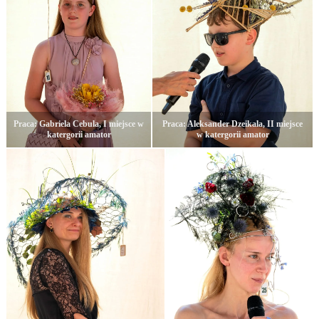
Praca: Gabriela Cebula, I miejsce w
Praca: Aleksander Dzeikala, II miejsce
katergorii amator
w katergorii amator