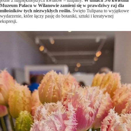
jedne z najpiękniejszych kwiatów – tulipany.
W dniach 5-6 kwietnia
Muzeum Pałacu w Wilanowie zamieni się w prawdziwy raj dla
miłośników tych niezwykłych roślin.
Święto Tulipana to wyjątkowe
wydarzenie, które łączy pasję do botaniki, sztuki i kreatywnej
ekspresji.