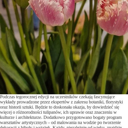
Podczas tegorocznej edycji na uczestników czekają fascynujące
wykłady prowadzone przez ekspertów z zakresu botaniki, florystyki
oraz historii sztuki. Będzie to doskonała okazja, by dowiedzieć się
więcej o różnorodności tulipanów, ich uprawie oraz znaczeniu w
kulturze i architekturze. Dodatkowo przygotowano bogaty program
warsztatów artystycznych – od malowania na wodzie po tworzenie
dekoracji z bibuły i wstążek. Każdy, niezależnie od wieku, znajdzie