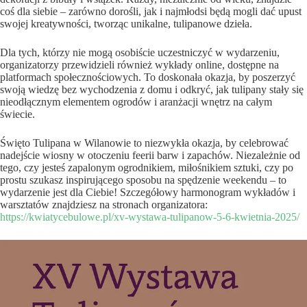
coś dla siebie – zarówno dorośli, jak i najmłodsi będą mogli dać upust
swojej kreatywności, tworząc unikalne, tulipanowe dzieła.
Dla tych, którzy nie mogą osobiście uczestniczyć w wydarzeniu,
organizatorzy przewidzieli również wykłady online, dostępne na
platformach społecznościowych. To doskonała okazja, by poszerzyć
swoją wiedzę bez wychodzenia z domu i odkryć, jak tulipany stały się
nieodłącznym elementem ogrodów i aranżacji wnętrz na całym
świecie.
Święto Tulipana w Wilanowie to niezwykła okazja, by celebrować
nadejście wiosny w otoczeniu feerii barw i zapachów. Niezależnie od
tego, czy jesteś zapalonym ogrodnikiem, miłośnikiem sztuki, czy po
prostu szukasz inspirującego sposobu na spędzenie weekendu – to
wydarzenie jest dla Ciebie! Szczegółowy harmonogram wykładów i
warsztatów znajdziesz na stronach organizatora:
https://kwiatycebulowe.pl/xv-wystawa-tulipanow-5-6-kwietnia-2025/