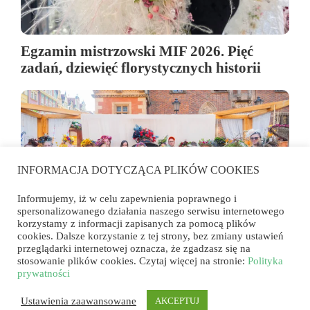
Egzamin mistrzowski MIF 2026. Pięć
zadań, dziewięć florystycznych historii
INFORMACJA DOTYCZĄCA PLIKÓW COOKIES
Informujemy, iż w celu zapewnienia poprawnego i
spersonalizowanego działania naszego serwisu internetowego
korzystamy z informacji zapisanych za pomocą plików
cookies. Dalsze korzystanie z tej strony, bez zmiany ustawień
przeglądarki internetowej oznacza, że zgadzasz się na
Florystyka wyszła na rynek. Konkurs
stosowanie plików cookies. Czytaj więcej na stronie:
Polityka
„Przyjęcie w ogrodzie u wybranego
prywatności
artysty” we Wrocławiu
Ustawienia zaawansowane
AKCEPTUJ