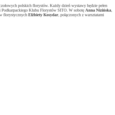
 czołowych polskich florystów. Każdy dzień wystawy będzie pełen
ini Podkarpackiego Klubu Florystów SITO. W sobotę
Anna Nizińska
,
ów florystycznych
Elżbiety Kosydar
, połączonych z warsztatami