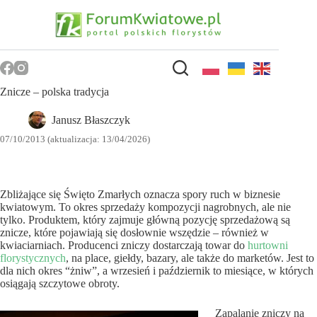
Przejdź
do
treści
Znicze – polska tradycja
Janusz Błaszczyk
07/10/2013 (aktualizacja: 13/04/2026)
Zbliżające się Święto Zmarłych oznacza spory ruch w biznesie
kwiatowym. To okres sprzedaży kompozycji nagrobnych, ale nie
tylko. Produktem, który zajmuje główną pozycję sprzedażową są
znicze, które pojawiają się dosłownie wszędzie – również w
kwiaciarniach. Producenci zniczy dostarczają towar do
hurtowni
florystycznych
, na place, giełdy, bazary, ale także do marketów. Jest to
dla nich okres “żniw”, a wrzesień i październik to miesiące, w których
osiągają szczytowe obroty.
Zapalanie zniczy na