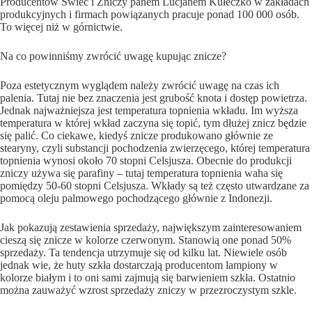
Producentów Świec i Zniczy panem Lucjanem Kułeczko w zakładach
produkcyjnych i firmach powiązanych pracuje ponad 100 000 osób.
To więcej niż w górnictwie.
Na co powinniśmy zwrócić uwagę kupując znicze?
Poza estetycznym wyglądem należy zwrócić uwagę na czas ich
palenia. Tutaj nie bez znaczenia jest grubość knota i dostęp powietrza.
Jednak najważniejsza jest temperatura topnienia wkładu. Im wyższa
temperatura w której wkład zaczyna się topić, tym dłużej znicz będzie
się palić. Co ciekawe, kiedyś znicze produkowano głównie ze
stearyny, czyli substancji pochodzenia zwierzęcego, której temperatura
topnienia wynosi około 70 stopni Celsjusza. Obecnie do produkcji
zniczy używa się parafiny – tutaj temperatura topnienia waha się
pomiędzy 50-60 stopni Celsjusza. Wkłady są też często utwardzane za
pomocą oleju palmowego pochodzącego głównie z Indonezji.
Jak pokazują zestawienia sprzedaży, największym zainteresowaniem
cieszą się znicze w kolorze czerwonym. Stanowią one ponad 50%
sprzedaży. Ta tendencja utrzymuje się od kilku lat. Niewiele osób
jednak wie, że huty szkła dostarczają producentom lampiony w
kolorze białym i to oni sami zajmują się barwieniem szkła. Ostatnio
można zauważyć wzrost sprzedaży zniczy w przezroczystym szkle.