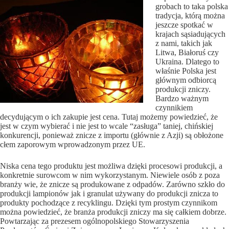
grobach to taka polska
tradycja, którą można
jeszcze spotkać w
krajach sąsiadujących
z nami, takich jak
Litwa, Białoruś czy
Ukraina. Dlatego to
właśnie Polska jest
głównym odbiorcą
produkcji zniczy.
Bardzo ważnym
czynnikiem
decydującym o ich zakupie jest cena. Tutaj możemy powiedzieć, że
jest w czym wybierać i nie jest to wcale “zasługa” taniej, chińskiej
konkurencji, ponieważ znicze z importu (głównie z Azji) są obłożone
cłem zaporowym wprowadzonym przez UE.
Niska cena tego produktu jest możliwa dzięki procesowi produkcji, a
konkretnie surowcom w nim wykorzystanym. Niewiele osób z poza
branży wie, że znicze są produkowane z odpadów. Zarówno szkło do
produkcji lampionów jak i granulat używany do produkcji znicza to
produkty pochodzące z recyklingu. Dzięki tym prostym czynnikom
można powiedzieć, że branża produkcji zniczy ma się całkiem dobrze.
Powtarzając za prezesem ogólnopolskiego Stowarzyszenia