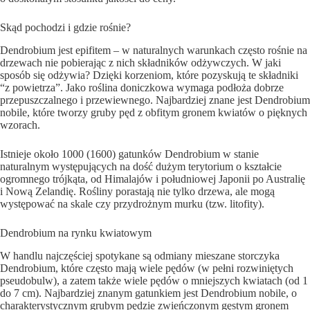
Skąd pochodzi i gdzie rośnie?
Dendrobium jest epifitem – w naturalnych warunkach często rośnie na
drzewach nie pobierając z nich składników odżywczych. W jaki
sposób się odżywia? Dzięki korzeniom, które pozyskują te składniki
“z powietrza”. Jako roślina doniczkowa wymaga podłoża dobrze
przepuszczalnego i przewiewnego. Najbardziej znane jest Dendrobium
nobile, które tworzy gruby pęd z obfitym gronem kwiatów o pięknych
wzorach.
Istnieje około 1000 (1600) gatunków Dendrobium w stanie
naturalnym występujących na dość dużym terytorium o kształcie
ogromnego trójkąta, od Himalajów i południowej Japonii po Australię
i Nową Zelandię. Rośliny porastają nie tylko drzewa, ale mogą
występować na skale czy przydrożnym murku (tzw. litofity).
Dendrobium na rynku kwiatowym
W handlu najczęściej spotykane są odmiany mieszane storczyka
Dendrobium, które często mają wiele pędów (w pełni rozwiniętych
pseudobulw), a zatem także wiele pędów o mniejszych kwiatach (od 1
do 7 cm). Najbardziej znanym gatunkiem jest Dendrobium nobile, o
charakterystycznym grubym pędzie zwieńczonym gęstym gronem