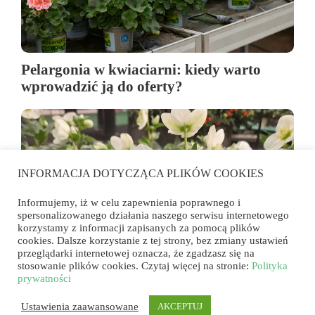
Pelargonia w kwiaciarni: kiedy warto
wprowadzić ją do oferty?
INFORMACJA DOTYCZĄCA PLIKÓW COOKIES
Informujemy, iż w celu zapewnienia poprawnego i
spersonalizowanego działania naszego serwisu internetowego
korzystamy z informacji zapisanych za pomocą plików
cookies. Dalsze korzystanie z tej strony, bez zmiany ustawień
przeglądarki internetowej oznacza, że zgadzasz się na
stosowanie plików cookies. Czytaj więcej na stronie:
Polityka
Ciemiernik (Helleborus) – wyjątkowy
prywatności
kwiat na chłodne dni
Ustawienia zaawansowane
AKCEPTUJ