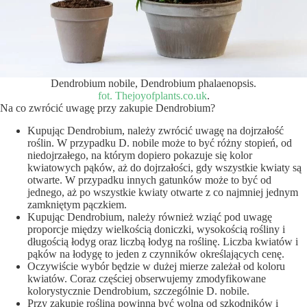
Dendrobium nobile, Dendrobium phalaenopsis.
fot. Thejoyofplants.co.uk
.
Na co zwrócić uwagę przy zakupie Dendrobium?
Kupując Dendrobium, należy zwrócić uwagę na dojrzałość
roślin. W przypadku D. nobile może to być różny stopień, od
niedojrzałego, na którym dopiero pokazuje się kolor
kwiatowych pąków, aż do dojrzałości, gdy wszystkie kwiaty są
otwarte. W przypadku innych gatunków może to być od
jednego, aż po wszystkie kwiaty otwarte z co najmniej jednym
zamkniętym pączkiem.
Kupując Dendrobium, należy również wziąć pod uwagę
proporcje między wielkością doniczki, wysokością rośliny i
długością łodyg oraz liczbą łodyg na roślinę. Liczba kwiatów i
pąków na łodygę to jeden z czynników określających cenę.
Oczywiście wybór będzie w dużej mierze zależał od koloru
kwiatów. Coraz częściej obserwujemy zmodyfikowane
kolorystycznie Dendrobium, szczególnie D. nobile.
Przy zakupie roślina powinna być wolna od szkodników i