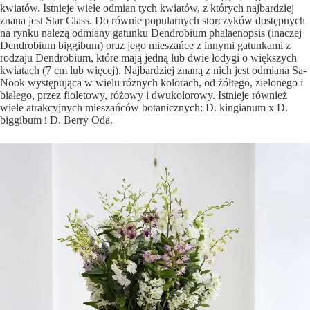
kwiatów. Istnieje wiele odmian tych kwiatów, z których najbardziej
znana jest Star Class. Do równie popularnych storczyków dostępnych
na rynku należą odmiany gatunku Dendrobium phalaenopsis (inaczej
Dendrobium biggibum) oraz jego mieszańce z innymi gatunkami z
rodzaju Dendrobium, które mają jedną lub dwie łodygi o większych
kwiatach (7 cm lub więcej). Najbardziej znaną z nich jest odmiana Sa-
Nook występująca w wielu różnych kolorach, od żółtego, zielonego i
białego, przez fioletowy, różowy i dwukolorowy. Istnieje również
wiele atrakcyjnych mieszańców botanicznych: D. kingianum x D.
biggibum i D. Berry Oda.