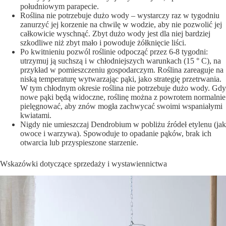
południowym parapecie.
Roślina nie potrzebuje dużo wody – wystarczy raz w tygodniu
zanurzyć jej korzenie na chwilę w wodzie, aby nie pozwolić jej
całkowicie wyschnąć. Zbyt dużo wody jest dla niej bardziej
szkodliwe niż zbyt mało i powoduje żółknięcie liści.
Po kwitnieniu pozwól roślinie odpocząć przez 6-8 tygodni:
utrzymuj ją suchszą i w chłodniejszych warunkach (15 ° C), na
przykład w pomieszczeniu gospodarczym. Roślina zareaguje na
niską temperaturę wytwarzając pąki, jako strategię przetrwania.
W tym chłodnym okresie roślina nie potrzebuje dużo wody. Gdy
nowe pąki będą widoczne, roślinę można z powrotem normalnie
pielęgnować, aby znów mogła zachwycać swoimi wspaniałymi
kwiatami.
Nigdy nie umieszczaj Dendrobium w pobliżu źródeł etylenu (jak
owoce i warzywa). Spowoduje to opadanie pąków, brak ich
otwarcia lub przyspieszone starzenie.
Wskazówki dotyczące sprzedaży i wystawiennictwa