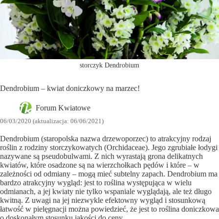
storczyk Dendrobium
Dendrobium – kwiat doniczkowy na marzec!
Forum Kwiatowe
06/03/2020 (aktualizacja: 06/06/2021)
Dendrobium (staropolska nazwa drzewoporzec) to atrakcyjny rodzaj
roślin z rodziny storczykowatych (Orchidaceae). Jego zgrubiałe łodygi
nazywane są pseudobulwami. Z nich wyrastają grona delikatnych
kwiatów, które osadzone są na wierzchołkach pędów i które – w
zależności od odmiany – mogą mieć subtelny zapach. Dendrobium ma
bardzo atrakcyjny wygląd: jest to roślina występująca w wielu
odmianach, a jej kwiaty nie tylko wspaniale wyglądają, ale też długo
kwitną. Z uwagi na jej niezwykle efektowny wygląd i stosunkową
łatwość w pielęgnacji można powiedzieć, że jest to roślina doniczkowa
o doskonałym stosunku jakości do ceny.