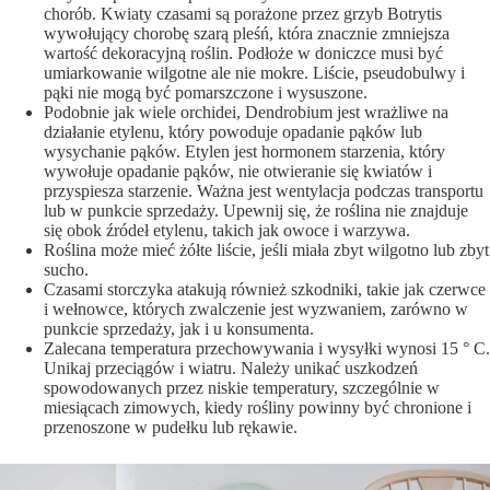
chorób. Kwiaty czasami są porażone przez grzyb Botrytis
wywołujący chorobę szarą pleśń, która znacznie zmniejsza
wartość dekoracyjną roślin. Podłoże w doniczce musi być
umiarkowanie wilgotne ale nie mokre. Liście, pseudobulwy i
pąki nie mogą być pomarszczone i wysuszone.
Podobnie jak wiele orchidei, Dendrobium jest wrażliwe na
działanie etylenu, który powoduje opadanie pąków lub
wysychanie pąków. Etylen jest hormonem starzenia, który
wywołuje opadanie pąków, nie otwieranie się kwiatów i
przyspiesza starzenie. Ważna jest wentylacja podczas transportu
lub w punkcie sprzedaży. Upewnij się, że roślina nie znajduje
się obok źródeł etylenu, takich jak owoce i warzywa.
Roślina może mieć żółte liście, jeśli miała zbyt wilgotno lub zbyt
sucho.
Czasami storczyka atakują również szkodniki, takie jak czerwce
i wełnowce, których zwalczenie jest wyzwaniem, zarówno w
punkcie sprzedaży, jak i u konsumenta.
Zalecana temperatura przechowywania i wysyłki wynosi 15 ° C.
Unikaj przeciągów i wiatru. Należy unikać uszkodzeń
spowodowanych przez niskie temperatury, szczególnie w
miesiącach zimowych, kiedy rośliny powinny być chronione i
przenoszone w pudełku lub rękawie.