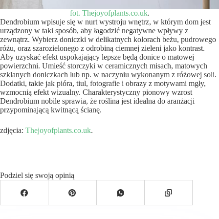
fot. Thejoyofplants.co.uk
.
Dendrobium wpisuje się w nurt wystroju wnętrz, w którym dom jest
urządzony w taki sposób, aby łagodzić negatywne wpływy z
zewnątrz. Wybierz doniczki w delikatnych kolorach beżu, pudrowego
różu, oraz szarozielonego z odrobiną ciemnej zieleni jako kontrast.
Aby uzyskać efekt uspokajający lepsze będą donice o matowej
powierzchni. Umieść storczyki w ceramicznych misach, matowych
szklanych doniczkach lub np. w naczyniu wykonanym z różowej soli.
Dodatki, takie jak pióra, tiul, fotografie i obrazy z motywami mgły,
wzmocnią efekt wizualny. Charakterystyczny pionowy wzrost
Dendrobium nobile sprawia, że roślina jest idealna do aranżacji
przypominającą kwitnącą ścianę.
zdjęcia:
Thejoyofplants.co.uk
.
Podziel się swoją opinią