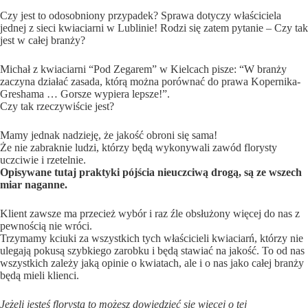
Czy jest to odosobniony przypadek? Sprawa dotyczy właściciela
jednej z sieci kwiaciarni w Lublinie! Rodzi się zatem pytanie – Czy tak
jest w całej branży?
Michał z kwiaciarni “Pod Zegarem” w Kielcach pisze: “W branży
zaczyna działać zasada, którą można porównać do prawa Kopernika-
Greshama … Gorsze wypiera lepsze!”.
Czy tak rzeczywiście jest?
Mamy jednak nadzieję, że jakość obroni się sama!
Że nie zabraknie ludzi, którzy będą wykonywali zawód florysty
uczciwie i rzetelnie.
Opisywane tutaj praktyki pójścia nieuczciwą drogą, są ze wszech
miar naganne.
Klient zawsze ma przecież wybór i raz źle obsłużony więcej do nas z
pewnością nie wróci.
Trzymamy kciuki za wszystkich tych właścicieli kwiaciarń, którzy nie
ulegają pokusą szybkiego zarobku i będą stawiać na jakość. To od nas
wszystkich zależy jaką opinie o kwiatach, ale i o nas jako całej branży
będą mieli klienci.
Jeżeli jesteś florystą to możesz dowiedzieć się więcej o tej