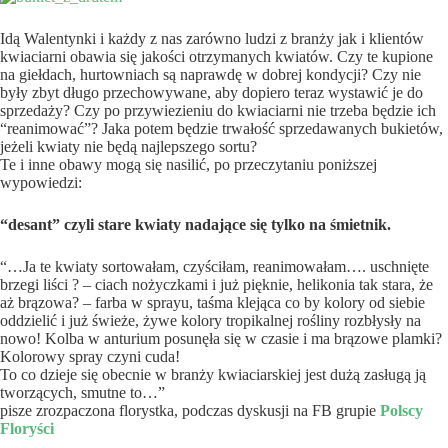
Idą Walentynki i każdy z nas zarówno ludzi z branży jak i klientów
kwiaciarni obawia się jakości otrzymanych kwiatów. Czy te kupione
na giełdach, hurtowniach są naprawdę w dobrej kondycji? Czy nie
były zbyt długo przechowywane, aby dopiero teraz wystawić je do
sprzedaży? Czy po przywiezieniu do kwiaciarni nie trzeba będzie ich
“reanimować”? Jaka potem będzie trwałość sprzedawanych bukietów,
jeżeli kwiaty nie będą najlepszego sortu?
Te i inne obawy mogą się nasilić, po przeczytaniu poniższej
wypowiedzi:
“desant” czyli stare kwiaty nadające się tylko na śmietnik.
“…Ja te kwiaty sortowałam, czyściłam, reanimowałam…. uschnięte
brzegi liści ? – ciach nożyczkami i już pięknie, helikonia tak stara, że
aż brązowa? – farba w sprayu, taśma klejąca co by kolory od siebie
oddzielić i już świeże, żywe kolory tropikalnej rośliny rozbłysły na
nowo! Kolba w anturium posunęła się w czasie i ma brązowe plamki?
Kolorowy spray czyni cuda!
To co dzieje się obecnie w branży kwiaciarskiej jest dużą zasługą ją
tworzących, smutne to…”
pisze zrozpaczona florystka, podczas dyskusji na FB grupie
Polscy
Floryści