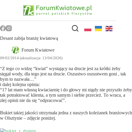
Przejdź
do
treści
Desant zabija branżę kwiatową
Forum Kwiatowe
09/02/2014 (aktualizacja: 13/04/2026)
“Z tego co widzę “kwiat” wystający na drucie jest za krótki żeby
sięgał wody, dla tego jest na drucie. Oszustwo oszustwem goni , tak
bym to nazwała…”
i dalej kolejna opinia:
“17 lat mam własną kwiaciarnię i do głowy mi nigdy nie przyszło żeby
tak potraktować klienta, a tym samym i siebie przecież. To wraca, a
złej opinii nie da się “odpracować”.
Bukiet takiej jakości otrzymała jedna z naszych koleżanek branżowych
w Olsztynie – zdjęcie poniżej.