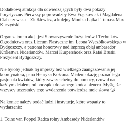
Dodatkową atrakcja dla odwiedzających były dwa pokazy
florystyczne. Pierwszy poprowadziły Ewa Frąckowiak i Magdalena
Ciabaszewska – Ziułkiewicz, a kolejny Monika Łątka i Tomasz Max
Kuczyński.
Organizatorem akcji jest Stowarzyszenie Inżynierów i Techników
Ogrodnictwa oraz Liceum Plastyczne im. Leona Wyczółkowskiego w
Bydgoszczy, a patronat honorowy nad imprezą objął ambasador
Królestwa Niderlandów, Marcel Kurpershoek oraz Rafał Bruski
Prezydent Bydgoszczy.
Nie byłoby jednak tej imprezy bez wielkiego zaangażowania jej
koordynatora, pana Henryka Kołcona. Miałem okazję poznać tego
pasjonata kwiatów, który zawsze chętny do pomocy, czuwał nad
każdym detalem, od początku do samego końca pleneru. Myślę, że
wszyscy uczestnicy tego wydarzenia potwierdzą moje słowa 🙂
Na koniec należy podać ludzi i instytucje, które wsparły to
wydarzenie:
1. Toine van Poppel Radca rolny Ambasady Niderlandów