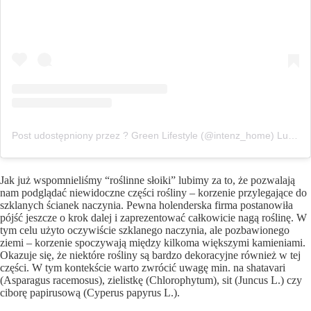
Post udostępniony przez ? Green Lifestyle (@intenz_home)
Lut 11, 2018 o 3:26 PST
Jak już wspomnieliśmy “roślinne słoiki” lubimy za to, że pozwalają
nam podglądać niewidoczne części rośliny – korzenie przylegające do
szklanych ścianek naczynia. Pewna holenderska firma postanowiła
pójść jeszcze o krok dalej i zaprezentować całkowicie nagą roślinę. W
tym celu użyto oczywiście szklanego naczynia, ale pozbawionego
ziemi – korzenie spoczywają między kilkoma większymi kamieniami.
Okazuje się, że niektóre rośliny są bardzo dekoracyjne również w tej
części. W tym kontekście warto zwrócić uwagę min. na shatavari
(Asparagus racemosus), zielistkę (Chlorophytum), sit (Juncus L.) czy
ciborę papirusową (Cyperus papyrus L.).