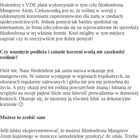
Holendrzy z VDE plant wykorzystali w tym celu filodendrona
Mangrove Atom. Ciekawostką jest to, że roślinę w wersji z
odsłoniętymi korzeniami zaprezentowano dla żartu w mediach
społecznościowych. Jednak pomysł tak bardzo spodobał się
internautom, że firma zdecydowała się na wprowadzenie do sprzedaży
filodendrona w tej właśnie formie. Ktoś mógłby w tym miejscu
zapytać czy to rzeczywiście jest dobry pomysł?
Czy usunięcie podłoża i zalanie korzeni wodą nie zaszkodzi
roślinie?
Otóż nie. Nasz filodendron jak sama nazwa wskazuje jest
mangrowcem. W naturze występuje w regionach tropikalnych, na
obszarach regularnie zalewanych i gleba nie jest mu potrzebna do
życia. A przy okazji jest też rośliną powszechnie znaną i lubianą ze
względu na swoje piękne liście oraz łatwość prowadzenia w domowej
hodowli. Okazuje się, że możemy ją również lubić za dekoracyjne
korzenie 🙂
Możesz to zrobić sam
Jeśli lubisz eksperymentować, to możesz filodendrona Mangrove
Atom kupionego w doniczce samodzielnie przełożyć do szkła. Trzeba