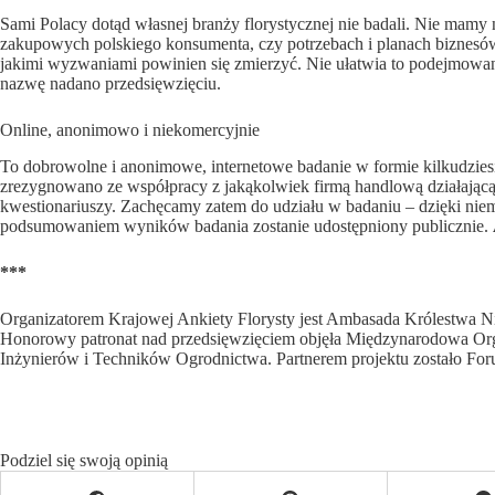
Sami Polacy dotąd własnej branży florystycznej nie badali. Nie mamy 
zakupowych polskiego konsumenta, czy potrzebach i planach biznesów f
jakimi wyzwaniami powinien się zmierzyć. Nie ułatwia to podejmowani
nazwę nadano przedsięwzięciu.
Online, anonimowo i niekomercyjnie
To dobrowolne i anonimowe, internetowe badanie w formie kilkudziesi
zrezygnowano ze współpracy z jakąkolwiek firmą handlową działającą
kwestionariuszy. Zachęcamy zatem do udziału w badaniu – dzięki nie
podsumowaniem wyników badania zostanie udostępniony publicznie.
***
Organizatorem Krajowej Ankiety Florysty jest Ambasada Królestwa N
Honorowy patronat nad przedsięwzięciem objęła Międzynarodowa Org
Inżynierów i Techników Ogrodnictwa. Partnerem projektu zostało Fo
Podziel się swoją opinią