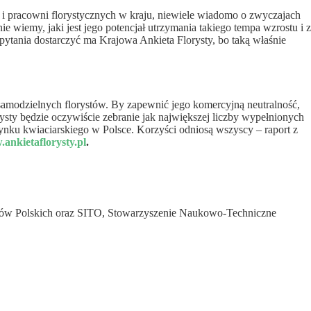
ni i pracowni florystycznych w kraju, niewiele wiadomo o zwyczajach
 wiemy, jaki jest jego potencjał utrzymania takiego tempa wzrostu i z
pytania dostarczyć ma Krajowa Ankieta Florysty, bo taką właśnie
samodzielnych florystów. By zapewnić jego komercyjną neutralność,
ty będzie oczywiście zebranie jak największej liczby wypełnionych
nku kwiaciarskiego w Polsce. Korzyści odniosą wszyscy – raport z
ankietaflorysty.pl
.
stów Polskich oraz SITO, Stowarzyszenie Naukowo-Techniczne