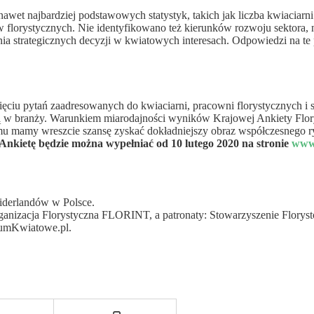
nawet najbardziej podstawowych statystyk, takich jak liczba kwiaciar
lorystycznych. Nie identyfikowano też kierunków rozwoju sektora, nie
a strategicznych decyzji w kwiatowych interesach. Odpowiedzi na te 
ęciu pytań zaadresowanych do kwiaciarni, pracowni florystycznych i 
 w branży. Warunkiem miarodajności wyników Krajowej Ankiety Florys
mu mamy wreszcie szansę zyskać dokładniejszy obraz współczesnego ry
Ankietę będzie można wypełniać od 10 lutego 2020 na stronie
www.
iderlandów w Polsce.
anizacja Florystyczna FLORINT, a patronaty: Stowarzyszenie Flory
rumKwiatowe.pl.