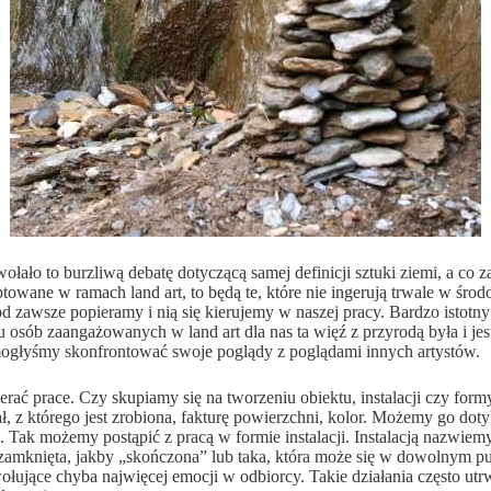
ało to burzliwą debatę dotyczącą samej definicji sztuki ziemi, a co 
eptowane w ramach land art, to będą te, które nie ingerują trwale w śr
d zawsze popieramy i nią się kierujemy w naszej pracy. Bardzo istotny
lu osób zaangażowanych w land art dla nas ta więź z przyrodą była i 
 mogłyśmy skonfrontować swoje poglądy z poglądami innych artystów.
ać prace. Czy skupiamy się na tworzeniu obiektu, instalacji czy formy 
ł, z którego jest zrobiona, fakturę powierzchni, kolor. Możemy go d
. Tak możemy postąpić z pracą w formie instalacji. Instalacją nazwiem
e zamknięta, jakby „skończona” lub taka, która może się w dowolnym 
łujące chyba najwięcej emocji w odbiorcy. Takie działania często utrwa