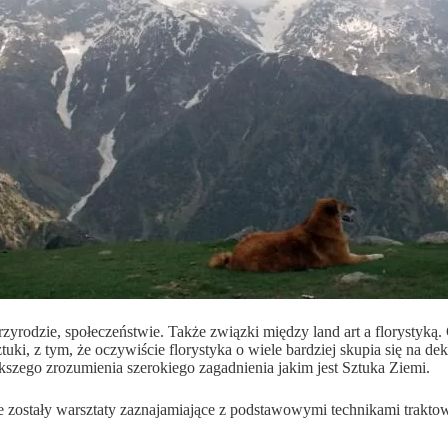
przyrodzie, społeczeństwie. Także związki między land art a florystyką.
tuki, z tym, że oczywiście florystyka o wiele bardziej skupia się na de
zego zrozumienia szerokiego zagadnienia jakim jest Sztuka Ziemi.
ostały warsztaty zaznajamiające z podstawowymi technikami traktowan