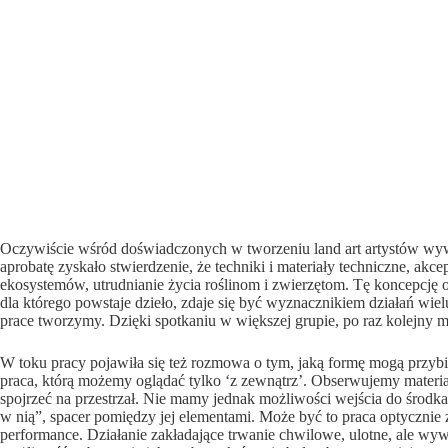
Oczywiście wśród doświadczonych w tworzeniu land art artystów wywoł
aprobatę zyskało stwierdzenie, że techniki i materiały techniczne, akc
ekosystemów, utrudnianie życia roślinom i zwierzętom. Tę koncepcję o
dla którego powstaje dzieło, zdaje się być wyznacznikiem działań wie
prace tworzymy. Dzięki spotkaniu w większej grupie, po raz kolejny
W toku pracy pojawiła się też rozmowa o tym, jaką formę mogą przybier
praca, którą możemy oglądać tylko ‘z zewnątrz’. Obserwujemy materia
spojrzeć na przestrzał. Nie mamy jednak możliwości wejścia do środka
w nią”, spacer pomiędzy jej elementami. Może być to praca optyczni
performance. Działanie zakładające trwanie chwilowe, ulotne, ale wywo