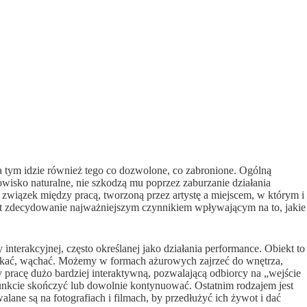
za tym idzie również tego co dozwolone, co zabronione. Ogólną
odowisko naturalne, nie szkodzą mu poprzez zaburzanie działania
 związek między pracą, tworzoną przez artystę a miejscem, w którym i
jest zdecydowanie najważniejszym czynnikiem wpływającym na to, jakie
interakcyjnej, często określanej jako działania performance. Obiekt to
otykać, wąchać. Możemy w formach ażurowych zajrzeć do wnętrza,
y pracę dużo bardziej interaktywną, pozwalającą odbiorcy na „wejście
punkcie skończyć lub dowolnie kontynuować. Ostatnim rodzajem jest
lane są na fotografiach i filmach, by przedłużyć ich żywot i dać