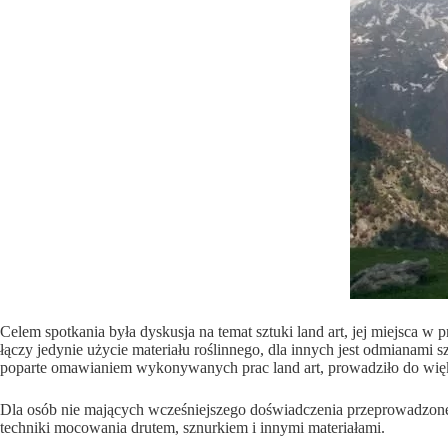
Celem spotkania była dyskusja na temat sztuki land art, jej miejsca w 
łączy jedynie użycie materiału roślinnego, dla innych jest odmianami sz
poparte omawianiem wykonywanych prac land art, prowadziło do więks
Dla osób nie mających wcześniejszego doświadczenia przeprowadzone z
techniki mocowania drutem, sznurkiem i innymi materiałami.