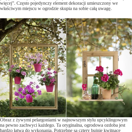
więcej”. Często pojedynczy element dekoracji umieszczony we
właściwym miejscu w ogrodzie skupia na sobie całą uwagę.
Obraz z żywymi pelargoniami w najnowszym stylu upcyklingowym
na pewno zachwyci każdego. Ta oryginalna, ogrodowa ozdoba jest
bardzo łatwa do wykonania. Potrzebne są cztery bujnie kwitnące