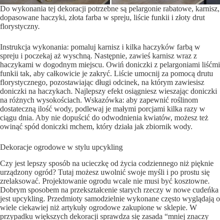
Do wykonania tej dekoracji potrzebne są pelargonie rabatowe, karnisz,
dopasowane haczyki, złota farba w spreju, liście funkii i złoty drut
florystyczny.
Instrukcja wykonania: pomaluj karnisz i kilka haczyków farbą w
spreju i poczekaj aż wyschną. Następnie, zawieś karnisz wraz z
haczykami w dogodnym miejscu. Owiń doniczki z pelargoniami liśćmi
funkii tak, aby całkowicie je zakryć. Liście umocnij za pomocą drutu
florystycznego, pozostawiając długi odcinek, na którym zawiesisz
doniczki na haczykach. Najlepszy efekt osiągniesz wieszając doniczki
na różnych wysokościach. Wskazówka: aby zapewnić roślinom
dostateczną ilość wody, podlewaj je małymi porcjami kilka razy w
ciągu dnia. Aby nie dopuścić do odwodnienia kwiatów, możesz też
owinąć spód doniczki mchem, który działa jak zbiornik wody.
Dekoracje ogrodowe w stylu upcykling
Czy jest lepszy sposób na ucieczkę od życia codziennego niż pięknie
urządzony ogród? Tutaj możesz uwolnić swoje myśli i po prostu się
zrelaksować. Projektowanie ogrodu wcale nie musi być kosztowne.
Dobrym sposobem na przekształcenie starych rzeczy w nowe cudeńka
jest upcykling. Przedmioty samodzielnie wykonane często wyglądają o
wiele ciekawiej niż artykuły ogrodowe zakupione w sklepie. W
przypadku większych dekoracji sprawdza się zasada “mniej znaczy