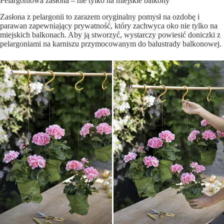
Pelargoniowa zasłona – nie tylko na miejskie balkony
Zasłona z pelargonii to zarazem oryginalny pomysł na ozdobę i
parawan zapewniający prywatność, który zachwyca oko nie tylko na
miejskich balkonach. Aby ją stworzyć, wystarczy powiesić doniczki z
pelargoniami na karniszu przymocowanym do balustrady balkonowej.