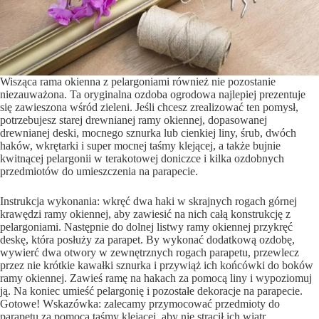
Wisząca rama okienna z pelargoniami również nie pozostanie
niezauważona. Ta oryginalna ozdoba ogrodowa najlepiej prezentuje
się zawieszona wśród zieleni. Jeśli chcesz zrealizować ten pomysł,
potrzebujesz starej drewnianej ramy okiennej, dopasowanej
drewnianej deski, mocnego sznurka lub cienkiej liny, śrub, dwóch
haków, wkrętarki i super mocnej taśmy klejącej, a także bujnie
kwitnącej pelargonii w terakotowej doniczce i kilka ozdobnych
przedmiotów do umieszczenia na parapecie.
Instrukcja wykonania: wkręć dwa haki w skrajnych rogach górnej
krawędzi ramy okiennej, aby zawiesić na nich całą konstrukcję z
pelargoniami. Następnie do dolnej listwy ramy okiennej przykręć
deskę, która posłuży za parapet. By wykonać dodatkową ozdobę,
wywierć dwa otwory w zewnętrznych rogach parapetu, przewlecz
przez nie krótkie kawałki sznurka i przywiąż ich końcówki do boków
ramy okiennej. Zawieś ramę na hakach za pomocą liny i wypoziomuj
ją. Na koniec umieść pelargonię i pozostałe dekoracje na parapecie.
Gotowe! Wskazówka: zalecamy przymocować przedmioty do
parapetu za pomocą taśmy klejącej, aby nie strącił ich wiatr.