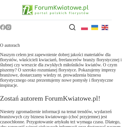
Przejdź
do
treści
O autorach
Naszym celem jest zapewnienie dobrej jakości materiałów dla
florystów, właścicieli kwiaciarń, freelancerów branży florystycznej i
ślubnej czy wreszcie dla zwykłych miłośników kwiatów. O czym
piszemy? O szeroko rozumianej florystyce. Pokazujemy imprezy
branżowe, dostarczamy wiedzy nt. prowadzenia biznesu
florystycznego oraz prezentujemy nowe pomysły i florystyczne
inspiracje.
Zostań autorem ForumKwiatowe.pl!
Niestety zgromadzenie informacji na temat trendów, wydarzeń
branżowych czy biznesu kwiatowego (choć przyjemne) jest
czasochłonne. Przygotowanie artykułu też wymaga czasu. Dlatego,
aby zapewnić więcej ciekawych informacji oraz dostarczać naszym