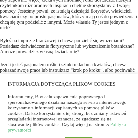
czytelnikom różnorodnych inspiracji chętnie skorzystamy z Twojej
pomocy. Jesteśmy pewni, że istnieją dziesiątki florystów, właścicieli
kwiaciarń czy po prostu pasjonatów, którzy mają coś do powiedzenia i
chcą się tym podzielić z innymi. Może właśnie Ty jesteś jednym z
nich?
Byłeś na imprezie branżowej i chcesz podzielić się wrażeniami?
Posiadasz doświadczenie florystyczne lub wykształcenie botaniczne?
A może prowadzisz własną kwiaciarnię?
Jeżeli jesteś pasjonatem roślin i sztuki układania kwiatów, chcesz
pokazać swoje prace lub instruktarz “krok po kroku”, albo pochwalić
się organizowaną przez siebie imprezą florystyczną, lub po prostu
masz jakąś pasję, która nawiązuje do tematyki naszego forum i chcesz
INFORMACJA DOTYCZĄCA PLIKÓW COOKIES
się podzielić swoją wiedzą z innymi… Zapraszamy! Dołącz do grona
autorów piszących na ForumKwiatowe.pl.
Informujemy, iż w celu zapewnienia poprawnego i
spersonalizowanego działania naszego serwisu internetowego
Jeżeli chociaż jeden z powyższych punktów pasuje do Ciebie, to
korzystamy z informacji zapisanych za pomocą plików
skontaktuj się z nami. Potrzebujemy Cię. Jesteśmy otwarci na
cookies. Dalsze korzystanie z tej strony, bez zmiany ustawień
nawiązywanie nowych znajomości. Naprawdę będziemy szczęśliwi,
przeglądarki internetowej oznacza, że zgadzasz się na
jeżeli dołączysz do naszego zespołu.
stosowanie plików cookies. Czytaj więcej na stronie:
Polityka
prywatności
Brzmi nieźle? Chcesz dowiedzieć się więcej?